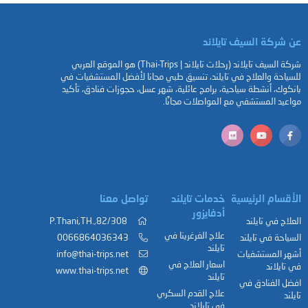
عن شركة السيف تايلاند
شركة السيف تايلاند (رحلات تايلاند | Thai-Trips) هو الموقع العربي
للسياحة والعلاج في تايلند، تنسيق طبي مجانا لأفضل المستشفيات في
بانكوك، أنشطة سياحية، برامج عائلية، شهر عسل، حجوزات فنادق، تأكيد
مواعيد المستشفي مع المواصلات مجانًا.
الأقسام الرئيسية
خدمات تايلند
تواصل معنا
أدفايزور
العلاج في تايلند
82/308,.P.Thani,TH
علاج الغرغرينا في
السياحة في تايلند
0066864036343
تايلند
أشهر المستشفيات
info@thai-trips.net
اسعار العلاج في
في تايلاند
www.thai-trips.net
تايلند
افضل الفنادق في
علاج القدم السكري
تايلند
في تايلاند