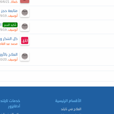
كمالا
26/6/21
أبوسيف
/9/19
الأ
تأكيد الحجز
أبوسيف
/9/19
كل الشكر وا
محمد عبد القادر
أبوسيف
10/20
الأقسام الرئيسية
خدمات تايلند
أدفايزور
العلاج في تايلند