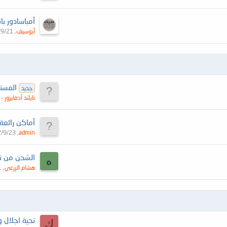
أبوسيف
/9/21
المستشفى 
جديد
تايلند أدفايزو
2/9/23
admin
ه
هشام الزرعي
1
ك