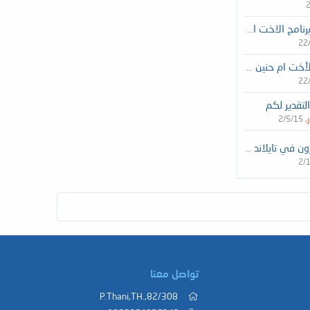
متابعة حجز برنامج الاخت ام حنين (حجز فنادق وتذاكر طيران)
22
خت ام حنين - حجز فنادق وتذاكر طيران
22
لتقدير لكم
2/5/15
العلاج بالأوزون في تايلاند بأفضل المراكز الطبية 2021
2/
تواصل معنا
82/308,.P.Thani,TH