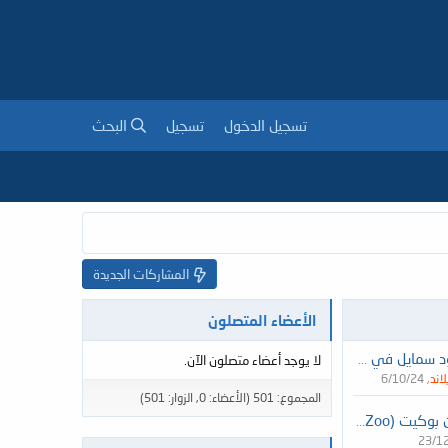
تسجيل الدخول
تسجيل
البحث
المشاركات الجديدة
الأعضاء المتصلون
 عيادة Land of Smiles Bangkok تايلاند
لا يوجد أعضاء متصلون الآن.
لاند
6/10/24
المجموع: 501 (الأعضاء: 0, الزوار: 501)
حديقة حيوان بوكيت (Phuket Zoo)
23/1