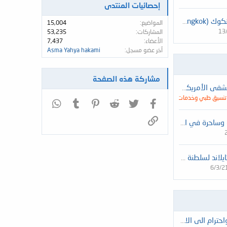
إحصائيات المنتدى
أمباسادور بانكوك (Ambassador Hotel Bangkok)
المواضيع
15,004
13
المشاركات
53,235
الأعضاء
7,437
آخر عضو مسجل
Asma Yahya hakami
مشاركة هذه الصفحة
الأمريكي في تايلاند
ر - تنسيق طبي وخدمات العلاج في
7/2/25
فيسبوك
تويتر
Reddit
Pinterest
Tumblr
WhatsApp
الرابط
أماكن رائعة وساحرة في المملكة العربية السعودية للرحلة العائلية
الشحن من تايلاند لسلطنة عمان
6/3/2
تحية اجلال واحترام الى الاخ ابو سيف