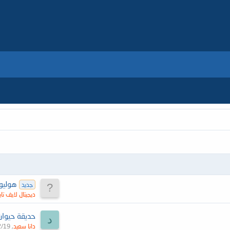
هوليود سمايل في
جديد
ديجيتال لايف تاي
د
دانا سعيد
2/19