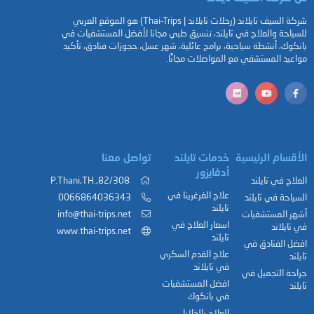
شركة السيف تايلاند (رحلات تايلاند | Thai-Trips) هو الموقع العربي
للسياحة والعلاج في تايلند، تنسيق طبي مجانا لأفضل المستشفيات في
بانكوك، أنشطة سياحية، برامج عائلية، شهر عسل، حجوزات فنادق، تأكيد
مواعيد المستشفي مع المواصلات مجانًا.
الأقسام الرئيسية
خدمات تايلند
تواصل معنا
أدفايزور
العلاج في تايلند
82/308,.P.Thani,TH
علاج الغرغرينا في
السياحة في تايلند
0066864036343
تايلند
أشهر المستشفيات
info@thai-trips.net
اسعار العلاج في
في تايلاند
www.thai-trips.net
تايلند
افضل الفنادق في
علاج القدم السكري
تايلند
في تايلاند
جراحة التجميل في
افضل المستشفيات
تايلند
في بانكوك
العلاج بالخلايا