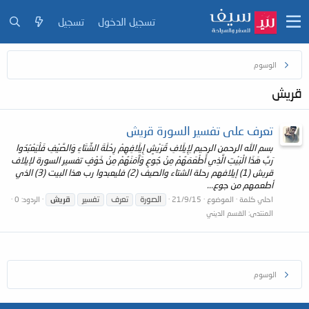
تسجيل الدخول
تسجيل
الوسوم
قريش
تعرف على تفسير السورة قريش
بسم الله الرحمن الرحيم لِإِيلَافِ قُرَيْشٍ إِيلَافِهِمْ رِحْلَةَ الشِّتَاءِ وَالصَّيْفِ فَلْيَعْبُدُوا
رَبَّ هَذَا الْبَيْتِ الَّذِي أَطْعَمَهُمْ مِنْ جُوعٍ وَآَمَنَهُمْ مِنْ خَوْفٍ تفسير السورة لإيلاف
قريش (1) إيلافهم رحلة الشتاء والصيف (2) فليعبدوا رب هذا البيت (3) الذي
أطعمهم من جوع...
الصورة
تعرف
تفسير
قريش
احلي كلمة
الموضوع
21/9/15
الردود: 0
المنتدى:
القسم الديني
الوسوم