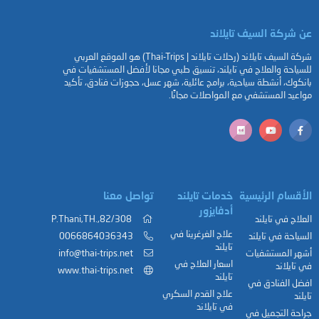
عن شركة السيف تايلاند
شركة السيف تايلاند (رحلات تايلاند | Thai-Trips) هو الموقع العربي
للسياحة والعلاج في تايلند، تنسيق طبي مجانا لأفضل المستشفيات في
بانكوك، أنشطة سياحية، برامج عائلية، شهر عسل، حجوزات فنادق، تأكيد
مواعيد المستشفي مع المواصلات مجانًا.
الأقسام الرئيسية
خدمات تايلند
تواصل معنا
أدفايزور
العلاج في تايلند
82/308,.P.Thani,TH
علاج الغرغرينا في
السياحة في تايلند
0066864036343
تايلند
أشهر المستشفيات
info@thai-trips.net
اسعار العلاج في
في تايلاند
www.thai-trips.net
تايلند
افضل الفنادق في
علاج القدم السكري
تايلند
في تايلاند
جراحة التجميل في