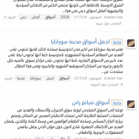
الشرق الاوسط بالاضافة الى كونها تحتضن الكثير من الاماكن السياحية
والترفيهية أفضل اسواق دبي في هذا...
2018
أسواق
أفضل
دبي
Arabian Star
الموضوع
27/7/18
الردود: 0
المنتدى:
دول عربيه
اجمل أسواق مدينة سورابايا
جديد
تعتبر مدينة سورابايا من اكبر مدن اندونيسيا مساحه لذلك فانها تحتوى على
العديد من المعالم السياحية المشهوره باندونيسيا كما انها تحتوى ايضا على
عدد كبير من الاسواق التجاريه كما انها تحتوى على مراكز تسوق عالميه مثل
كارفور وغيره من المراكز التسويقيه الشهيره والكبيره وفى هذا المقال
سنتحدث عن...
أسواق
اجمل
سورابايا
مدينة
Arabian Star
الموضوع
25/7/18
الردود:
0
المنتدى:
دول أسيويه
أسواق شيانغ راي
جديد
توجّه إلى السوق الصباحي لرؤية سوق الخيزران والأسماك والعديد من
المنتجات المحلية الطازجة التي تمنحك الانطباع الصحيح عن المكان وتمتع
بزيارة البازار المسائي وساحة الطعام الواقعين في وسط البلدة واللذين يضمان
العديد من الأكشاك الصغيرة شارع ثانون خون موان الذي يحفل ببائعي
المشغولات اليدوية والطعام...
أسواق
راي
شيانغ
Arabian Star
الموضوع
24/7/18
الردود: 0
المنتدى: