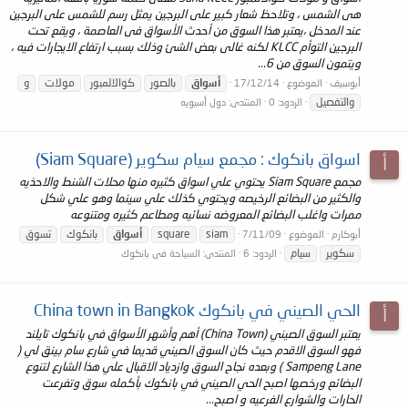
هى الشمس ، وتلاحظ شعار كبير على البرجين يمثل رسم للشمس على البرجين
عند المدخل ،يعتبر هذا السوق من أحدث الأسواق فى العاصمة ، ويقع تحت
البرجين التوأم KLCC لكنه غالى بعض الشئ وذلك بسبب ارتفاع الايجارات فيه ،
ويتمون السوق من 6...
أسواق
بالصور
كوالالمبور
مولات
و
أبوسيف
الموضوع
17/12/14
والتفصيل
الردود: 0
المنتدى:
دول أسيويه
اسواق بانكوك : مجمع سيام سكوير (Siam Square)
أ
مجمع Siam Square يحتوي علي اسواق كثيره منها محلات الشنط والاحذيه
والكثير من البضائع الرخيصه ويحتوي كذلك علي سينما وهو علي شكل
ممرات واغلب البضائع المعروضه نسائيه ومطاعم كثيره ومتنوعه
siam
square
أسواق
بانكوك
تسوق
أبوكارم
الموضوع
7/11/09
سكوير
سيام
الردود: 6
المنتدى:
السياحة فى بانكوك
الحي الصيني في بانكوك China town in Bangkok
أ
يعتبر السوق الصيني (China Town) أهم وأشهر الأسواق في بانكوك تايلند
فهو السوق الاقدم حيث كان السوق الصيني قديما في شارع سام بينق لي (
Sampeng Lane ) وبعده نجاح السوق وازدياد الاقبال علي هذا الشارع لتنوع
البضائع ورخصها اصبح الحي الصيني في بانكوك بأكمله سوق وتفرعت
الحارات والشوارع الفرعيه و اصبح...