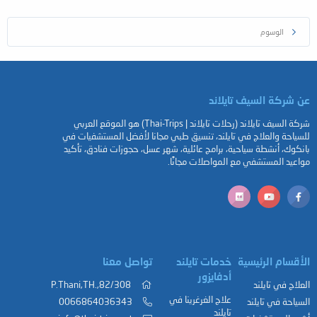
الوسوم
عن شركة السيف تايلاند
شركة السيف تايلاند (رحلات تايلاند | Thai-Trips) هو الموقع العربي
للسياحة والعلاج في تايلند، تنسيق طبي مجانا لأفضل المستشفيات في
بانكوك، أنشطة سياحية، برامج عائلية، شهر عسل، حجوزات فنادق، تأكيد
مواعيد المستشفي مع المواصلات مجانًا.
الأقسام الرئيسية
خدمات تايلند
تواصل معنا
أدفايزور
العلاج في تايلند
82/308,.P.Thani,TH
علاج الغرغرينا في
السياحة في تايلند
0066864036343
تايلند