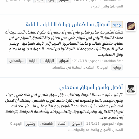
الشواطئ والجزر الأخرى
أسواق شيانغماي وزيارة البازارات الليلية
جديد
هناك الكثير من متاجر شيانغ ماي التي لا ينبغي أن تكون مفاجأة لأحد حيث أن
مساحة البازار الليلي في شيانغ ماي هي باعتبار جنة التسوق للسياح من غير
مشابه مناطق العالم و خاصة المسافرون العرب إلي تايلند السياحية . ويضم
مكان البيع والشراء مجموعة لا خاتمة لها من الحرف اليدوية و منها ما يصنع
وفق المطلب،...
أسواق
البازارات
الليلية
شيانغماي
Arabian Star
الموضوع
21/7/18
وزيارة
الردود: 0
المنتدى:
السياحة في شيانغماى
أفضل وأشهر أسواق شنغماي
1) نايت بازار Night Bazaar يعد النايت بازار سوق شعبي في شنغماي , حيث
يكون مزدحم دائما وخصوصا في فترة مابعد غروب الشمس. يمكنك أن تحصل
فيه على صفقات شراء جيدة بعد التفاوض مع البائع على الأسعار. تجد فيه
الهدايا التذكارية، والحرف اليدوية، والمنسوجات، والأطعمة المجففة بالإضافة
إلىالعديد من...
أسواق
أفضل
شنغماي
ولشهر
عواد
الموضوع
12/1/15
الردود: 0
المنتدى:
الأسواق والمطاعم والمواصلات