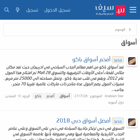
تسجيل الدخول
تسجيل
الوسوم
أسواق
أفخم أسواق باكو
جديد
تعد أسواق باكو من اهم معالم الجذب السياحي في اذربيجان حيث تعد مكان
مثالى لقضاء أحلى الأوقات الترفيهية والتسوق Mall 28 تم افتتاح هذا المول
عام 2012، ويقع فى قلب مدينة باكو ، وتصل مساحته الى 25000 متر مربع .
مميزات المول يضم المول عدة متاجر ذات ماركات عالمية تقريبا 70 متجر ،
بجانب...
أسواق
أفخم
باكو
Arabian Star
الموضوع
27/7/18
الردود: 0
المنتدى:
دول أسيويه
أفضل أسواق دبي 2018
جديد
التسوق في دبي ترتكز جاذبية السياحة في دبي على التسوق وعلى عناصر
الجذب التاريخية والمعاصرة فيها وهي معروفة بأنها عاصمة التسوق في
الشرق الأوسط، كما انها تمتلك افخم الفنادق والمنتجعات على مستوى