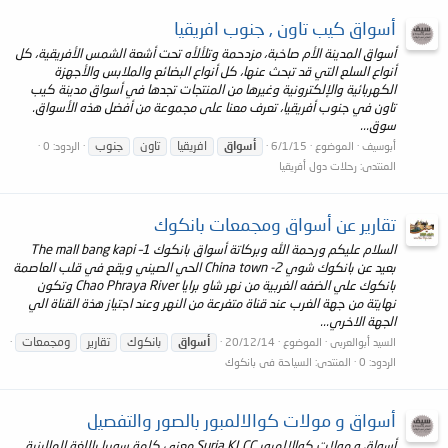
أسواق كيب تاون , جنوب افريقيا
أسواق المدينة الأم صاخبة، مزدحمة وتلألأه تحت أشعة الشمس الأفريقية، كل
أنواع السلع التي قد تبحث عنها، كل أنواع البضائع والملابس والأجهزة
الكهربائية والإلكترونية وغيرها من المنتجات تجدها في أسواق مدينة كيب
تاون في جنوب أفريقيا، تعرف معنا على مجموعة من أفضل هذه الأسواق.
سوق...
أسواق
افريقيا
تاون
جنوب
أبوسيف
الموضوع
6/1/15
الردود: 0
المنتدى:
رحلات دول أفريقيا
تقارير عن أسواق ومجمعات بانكوك
السلام عليكم ورحمة الله وبركاتة أسواق بانكوك The mall bang kapi –1
بعيد عن بانكوك شوي 2- China town الحي الصيني ويقع في قلب العاصمة
بانكوك علي الضفه الغربية من نهر شاو برايا Chao Phraya River وتكون
نهايتة من جهة الغرب عند قناة متفرعة من النهر وعند اجتياز هذة القناة الي
الجهة الاخري...
أسواق
بانكوك
تقارير
ومجمعات
السيد أبوالعربى
الموضوع
20/12/14
الردود: 0
المنتدى:
السياحة فى بانكوك
أسواق و مولات كوالالمبور بالصور والتفصيل
أسواق و مولات كوالالمبور Suria KLCC معنى كلمة سوريا باللغة الماليزية