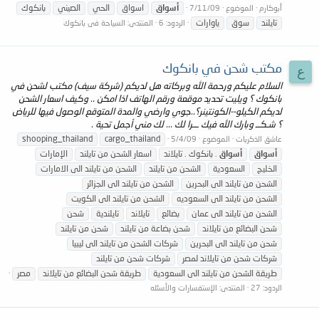
أسواق
اسواق
الحي
الصيني
بانكوك
أبوكارم
الموضوع
7/11/09
تايلند
سوق
ياوارات
الردود: 6
المنتدى:
السياحة فى بانكوك
مكتب شحن في بانكوك
ع
السلام عليكم ورحمة الله وبركاته هل لديكم (شركة سيف) مكتب لشحن في
بانكوك ؟ ويليت تحديد موقعة ورقم الهاتف اذا امكن .. وكيف اسعار الشحن
لديكم الكيلو--الكونتينر؟..جوي وارضي والمدة المتوقع الوصول فيها للرياض
؟ شـكــ وبارك الله فيك ـــرا لك ... لك مني أجمل تحية .
shooping_thailand
cargo_thailand
عاشق الذكريات
الموضوع
5/4/09
أسواق
أسواق
. بانكوك . تايلاند
اسعار الشحن من تايلند
الإمارات
الخليج
السعودية
الشحن من تايلند
الشحن من تايلند الى الامارات
الشحن من تايلند الى البحرين
الشحن من تايلند الى الجزائر
الشحن من تايلند الى السعوديه
الشحن من تايلند الى الكويت
الشحن من تايلند الى عمان
بضائع
تايلاند
تايلندية
شحن
شحن البضائع من تايلاند
شحن بضاعة من تايلند
شحن من تايلند
شحن من تايلند الى البحرين
شركات الشحن من تايلند الى ليبيا
شركات شحن من تايلاند لمصر
شركات شحن من تايلند
طريقة الشحن من تايلند الى السعودية
طريقة شحن البضائع من تايلاند
مصر
الردود: 27
المنتدى:
الإستفسارات والأسئله