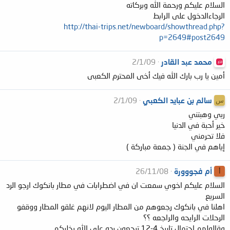
السلام عليكم ورحمة الله وبركاته
الرجاءالدخول على الرابط
http://thai-trips.net/newboard/showthread.php?
p=2649#post2649
محمد عبد القادر
2/1/09
أمين يا رب بارك الله فيك أخى المحترم الكعبى
سالم بن عبايد الكعبي
2/1/09
س
ربي وهبتني
خير أحبة في الدنيا
فلا تحرمني
إياهم في الجنة ( جمعة مباركة )
أم فجووورة
26/11/08
أ
السلام عليكم اخوي سمعت ان في اضطرابات في مطار بانكوك ارجو الرد
السريع
اهلنا في بانكوك رجعوهم من المطار اليوم لانهم غلقو المطار ووقفو
الرحلات الرايحه والراجعه ؟؟
وقالولهم احتمال تاريخ 4-12 ترجعون ردو علي الله يخليكم