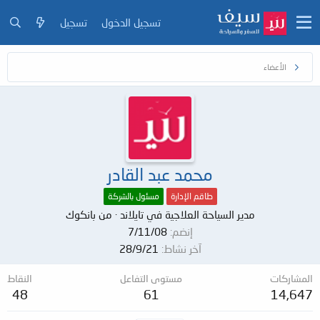
تسجيل الدخول
تسجيل
الأعضاء
محمد عبد القادر
طاقم الإدارة
مسئول بالشركة
مدير السياحة العلاجية في تايلاند
·
من
بانكوك
إنضم
7/11/08
آخر نشاط
28/9/21
المشاركات
مستوى التفاعل
النقاط
48
61
14,647