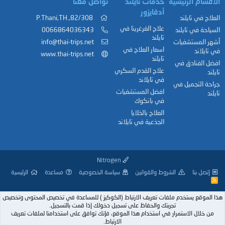
الأقسام الرئيسية
خدمات تايلند
تواصل معنا
أدفايزور
العلاج في تايلند
82/308,.P.Thani,TH
علاج الغرغرينا في
السياحة في تايلند
0066864036343
تايلند
أشهر المستشفيات
info@thai-trips.net
اسعار العلاج في
في تايلاند
www.thai-trips.net
تايلند
افضل الفنادق في
علاج القدم السكري
تايلند
في تايلاند
جراحة التجميل في
افضل المستشفيات
تايلند
في بانكوك
العلاج بالخلايا
الجذعية في تايلاند
Nitrogen
إتصل بنا
الشروط والقوانين
سياسة الخصوصية
مساعدة
الرئيسية
R
S
S
هذا الموقع يستخدم ملفات تعريف الارتباط (الكوكيز ) للمساعدة في تخصيص المحتوى وتخصيص
تجربتك والحفاظ على تسجيل دخولك إذا قمت بالتسجيل.
من خلال الاستمرار في استخدام هذا الموقع، فإنك توافق على استخدامنا لملفات تعريف
الارتباط.