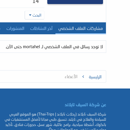
14
البحث
مشاركات الملف الشخصي
آخر النشاطات
المنشورات
م
لا توجد رسائل في الملف الشخصي لـ mortahel حتى الآن.
الأعضاء
الرئيسية
عن شركة السيف تايلاند
شركة السيف تايلاند (رحلات تايلاند | Thai-Trips) هو الموقع العربي
للسياحة والعلاج في تايلند، تنسيق طبي مجانا لأفضل المستشفيات في
بانكوك، أنشطة سياحية، برامج عائلية، شهر عسل، حجوزات فنادق، تأكيد
مواعيد المستشفي مع المواصلات مجانًا.