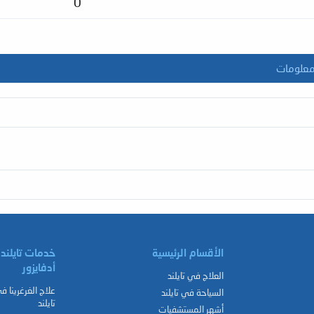
0
علومات
الأقسام الرئيسية
خدمات تايلند
أدفايزور
العلاج في تايلند
علاج الغرغرينا ف
السياحة في تايلند
تايلند
أشهر المستشفيات