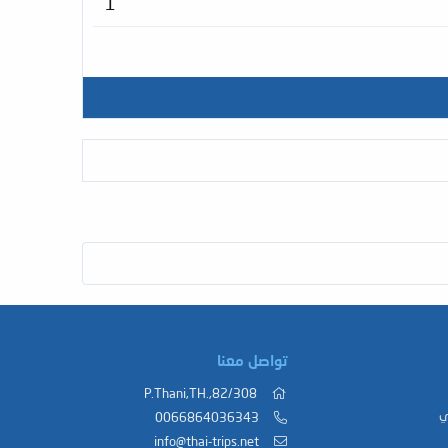
1
تواصل معنا
82/308,.P.Thani,TH
ي
0066864036343
info@thai-trips.net