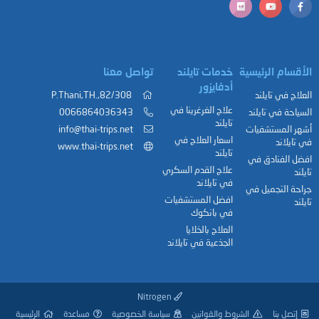
الأقسام الرئيسية
خدمات تايلند
تواصل معنا
أدفايزور
العلاج في تايلند
82/308,.P.Thani,TH
علاج الغرغرينا في
السياحة في تايلند
0066864036343
تايلند
أشهر المستشفيات
info@thai-trips.net
اسعار العلاج في
في تايلاند
www.thai-trips.net
تايلند
افضل الفنادق في
علاج القدم السكري
تايلند
في تايلاند
جراحة التجميل في
افضل المستشفيات
تايلند
في بانكوك
العلاج بالخلايا
الجذعية في تايلاند
Nitrogen
إتصل بنا
الشروط والقوانين
سياسة الخصوصية
مساعدة
الرئيسية