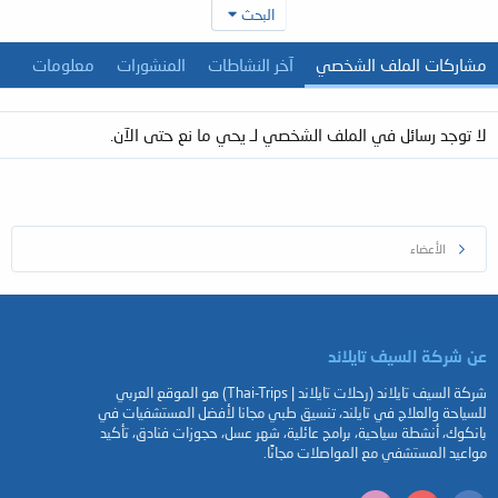
البحث
مشاركات الملف الشخصي
آخر النشاطات
المنشورات
معلومات
لا توجد رسائل في الملف الشخصي لـ يحي ما نع حتى الآن.
الأعضاء
عن شركة السيف تايلاند
شركة السيف تايلاند (رحلات تايلاند | Thai-Trips) هو الموقع العربي
للسياحة والعلاج في تايلند، تنسيق طبي مجانا لأفضل المستشفيات في
بانكوك، أنشطة سياحية، برامج عائلية، شهر عسل، حجوزات فنادق، تأكيد
مواعيد المستشفي مع المواصلات مجانًا.