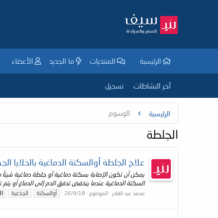
الرئيسية
المنتديات
ما الجديد
الأعضاء
آخر النشاطات
تسجيل
الوسوم
الرئيسية
الجلطة
علاج الجلطة أوالسكتة الدماغية بالخلايا ال
يمكن أن تكون الإصابة بسكتة دماغية أو جلطة دماغية شيئاً م
السكتة الدماغية عندما ينخفض تدفق الدم إلى الدماغ أو يتم تف
أوالسكتة
الجذعية
ال
محمد عبد القادر
الموضوع
26/9/18