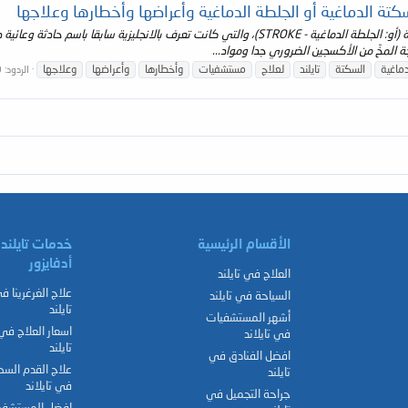
كتة الدماغية أو الجلطة الدماغية وأعراضها وأخطارها وعلاجها
جة المخّ من الأكسجين الضروري جدا ومواد...
دماغية
السكتة
تايلند
لعلاج
مستشفيات
وأخطارها
وأعراضها
وعلاجها
الردود: 0
الأقسام الرئيسية
خدمات تايلند
أدفايزور
العلاج في تايلند
علاج الغرغرينا ف
السياحة في تايلند
تايلند
أشهر المستشفيات
اسعار العلاج في
في تايلاند
تايلند
افضل الفنادق في
علاج القدم الس
تايلند
في تايلاند
جراحة التجميل في
افضل المستشفي