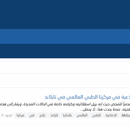
جذعية في مركزنا الطبي العالمي في تايلاند
دمراً للشخص حيث إنه يزيل استقلاليته وكرامته خاصة في الحالات الشديدة. ويشار إلى هذه ا
تيته. عندما يحدث هذا ، لا يحصل...
جلطة
الدماغية
الطبي
العالمي
بالخلايا
تايلاند
علاج
في
مركزنا
الردود: 0