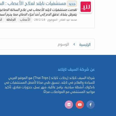
مستشفيات تايلند لعلاج الأعصاب : الس
جديد
يتعرقل بشدّة، تدفق الدم إلى أحد أجزاء الدماغ، مما يحرم أنس
الأعصاب
الجلطة
ال
محمد عبد القادر
الموضوع
28/2/18
الوسوم
الرئيسية
عن شركة السيف تايلاند
شركة السيف تايلاند (رحلات تايلاند | Thai-Trips) هو الموقع العربي
للسياحة والعلاج في تايلند، تنسيق طبي مجانا لأفضل المستشفيات في
بانكوك، أنشطة سياحية، برامج عائلية، شهر عسل، حجوزات فنادق، تأكيد
مواعيد المستشفي مع المواصلات مجانًا.