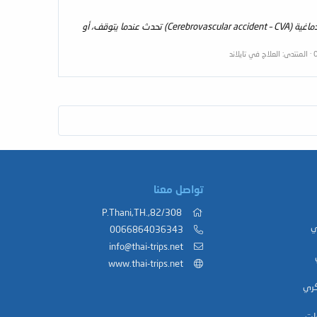
تقدمت مستشفيات تايلند للأعصاب فى علاج السكتة الدماغية (أو: الجلطة الدماغية - STROKE)، والتي كانت تعرف بالانجليزية سابقا باسم حادثة وعائية دماغية (Cerebrovascular accident – CVA) تحدث عندما يتوقف، أو
المنتدى:
العلاج في تايلاند
تواصل معنا
82/308,.P.Thani,TH
ي
0066864036343
info@thai-trips.net
www.thai-trips.net
كري
ات