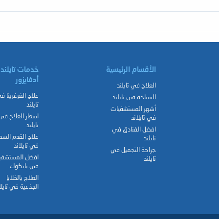
الأقسام الرئيسية
خدمات تايلند
أدفايزور
العلاج في تايلند
علاج الغرغرينا ف
السياحة في تايلند
تايلند
أشهر المستشفيات
اسعار العلاج في
في تايلاند
تايلند
افضل الفنادق في
علاج القدم الس
تايلند
في تايلاند
جراحة التجميل في
افضل المستشفي
تايلند
في بانكوك
العلاج بالخلايا
الجذعية في تايلا