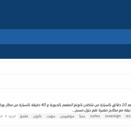
نظره عامه : يقع منتجع فوناوا , كارون بيتش - بوكيت على بعد 
أنيقة مع مطابخ صغيرة تقع حول مسبح...
res
sovereign
suites
حجنا
سوفيريجن
سويت
كارون
منتجع
الردود: 0
ال