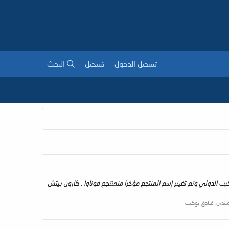
تسجيل الدخول
تسجيل
البحث
10 دقائق بالسيارة من شاطئ باتونغ المفعم بالحيوية و 40 دقيقة بالسيارة من مطار بوكيت الدولي وتم تغيير إسم المنتجع مؤخرا منمنتجع فوناوا , كارون بيتش
منتدى:
فنادق بوكيت