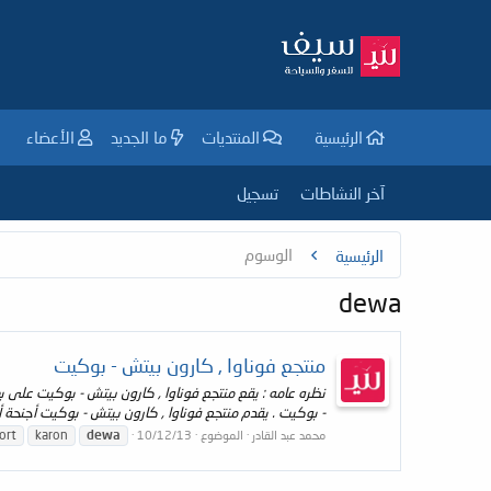
الرئيسية
المنتديات
ما الجديد
الأعضاء
آخر النشاطات
تسجيل
الوسوم
الرئيسية
dewa
منتجع فوناوا , كارون بيتش - بوكيت
- بوكيت . يقدم منتجع فوناوا , كارون بيتش - بوكيت أجنحة 
ort
karon
dewa
محمد عبد القادر
الموضوع
10/12/13