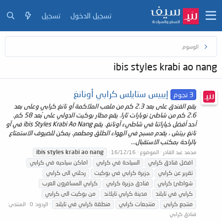
تسجيل الدخول
تسجيل
الوسوم
ibis styles krabi ao nang
إيبيس ستايلس كرابي أونانغ
3 نجوم
يقع الفندق على بعد 2.3 كم من ملعب الملاكمة آو نانغ كرابي وعلى بعد
2.6 كم من شاطئ نوبارات ثارا. يقع مطار بوكيت الدولي على بُعد 58 كم.
أحد أفضل خياراتنا في شاطيء آونانغ. يقع ibis Styles Krabi Ao Nang في آو
نانغ بيتش ، يقدم مسبح في الهواء الطلق ومطعم. يمكن للضيوف الاستمتاع
بالراحة بمكتب الاستقبال...
ibis
styles
krabi
ao
nang
محمد عبد القادر
الموضوع
16/12/16
افضل فنادق كرابي
السياحة في كرابي
اماكن سياحيه في كرابي
تقرير عن كرابي
جزيرة كرابي في بوكيت
رحلتي الى كرابي
شواطئ كرابي
فنادق جزيرة كرابي
كرابي المسافرون العرب
كرابي في تايلند
مدينة كرابي تايلاند
من بوكيت الى كرابي
منتجع كرابي
منتجعات كرابي
منطقة كرابي في تايلند
الردود: 0
المنتدى:
فنادق كرابي