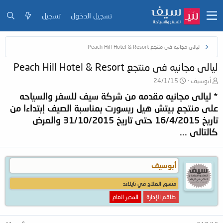
تسجيل الدخول
تسجيل
ليالى مجانيه فى منتجع Peach Hill Hotel & Resort
ليالى مجانيه فى منتجع Peach Hill Hotel & Resort
ب
ت
أبوسيف
24/1/15
ا
ا
* ليالى مجانيه مقدمه من شركة سيف للسفر والسياحه
د
ر
على منتجع بيتش هيل ريسورت بمناسبة الصيف إبتداءا من
ئ
ي
ا
خ
تاريخ 16/4/2015 حتى تاريخ 31/10/2015 والعرض
ل
ا
كالتالى ...
م
ل
و
ب
ض
د
و
ء
أبوسيف
ع
منسق العلاج في تايلاند
طاقم الإدارة
المدير العام