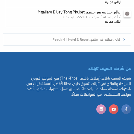
ليالى مجانيه
ليالى مجانيه فى منتجع Mgallery B Lay Tong Phuket
بُدأت بواسطة أبوسيف
22/1/15
الردود: 0
ليالى مجانيه
ليالى مجانيه فى منتجع Peach Hill Hotel & Resort
عن شركة السيف تايلاند
شركة السيف تايلاند (رحلات تايلاند | Thai-Trips) هو الموقع العربي
للسياحة والعلاج في تايلند، تنسيق طبي مجانا لأفضل المستشفيات في
بانكوك، أنشطة سياحية، برامج عائلية، شهر عسل، حجوزات فنادق، تأكيد
مواعيد المستشفي مع المواصلات مجانًا.