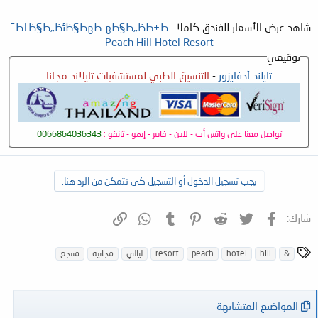
شاهد عرض الأسعار للفندق كاملا :
ط±ط­ظ„ط§طھ طھط§ظٹظ„ط§ظ†ط¯-
Peach Hill Hotel Resort
توقيعي
تايلند أدفايزور
-
التنسيق الطبي لمستشفيات تايلاند مجانا
تواصل معنا على واتس أب - لاين - فايبر - إيمو - تانقو :
0066864036343
يجب تسجيل الدخول أو التسجيل كي تتمكن من الرد هنا.
فيسبوك
تويتر
Reddit
Pinterest
Tumblr
WhatsApp
الرابط
شارك:
ا
&
hill
hotel
peach
resort
ليالي
مجانيه
منتجع
ل
و
س
المواضيع المتشابهة
و