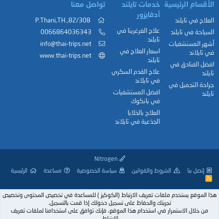
الأقسام الرئيسية
خدمات تايلند
تواصل معنا
أدفايزور
العلاج في تايلند
82/308,.P.Thani,TH
علاج الغرغرينا في
السياحة في تايلند
0066864036343
تايلند
أشهر المستشفيات
info@thai-trips.net
اسعار العلاج في
في تايلاند
www.thai-trips.net
تايلند
افضل الفنادق في
علاج القدم السكري
تايلند
في تايلاند
جراحة التجميل في
افضل المستشفيات
تايلند
في بانكوك
العلاج بالخلايا
الجذعية في تايلاند
Nitrogen
إتصل بنا
الشروط والقوانين
سياسة الخصوصية
مساعدة
الرئيسية
R
S
S
هذا الموقع يستخدم ملفات تعريف الارتباط (الكوكيز ) للمساعدة في تخصيص المحتوى وتخصيص
تجربتك والحفاظ على تسجيل دخولك إذا قمت بالتسجيل.
من خلال الاستمرار في استخدام هذا الموقع، فإنك توافق على استخدامنا لملفات تعريف
الارتباط.