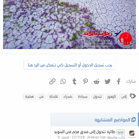
يجب تسجيل الدخول أو التسجيل كي تتمكن من الرد هنا.
فيسبوك
تويتر
Reddit
Pinterest
Tumblr
WhatsApp
الرابط
شارك:
ا
إلى
الزهور
تتحول
سجادة
صحراء
قاحلة
من
هضبة
ل
و
س
المواضيع المتشابهة
و
م
طائرة تتحول إلى فندق فخم في السويد
جديد
بُدأت بواسطة Arabian Star
22/7/18
الردود: 0