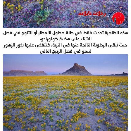
هذه الظاهرة تحدث فقط في حالة هطول الأمطار أو الثلوج في فصل
الشتاء على
هضبة
كولورادو،
حيث تبقى الرطوبة الناتجة عنها في التربة، فتتغذى عليها بذور
الزهور
لتنمو في فصل الربيع التالي