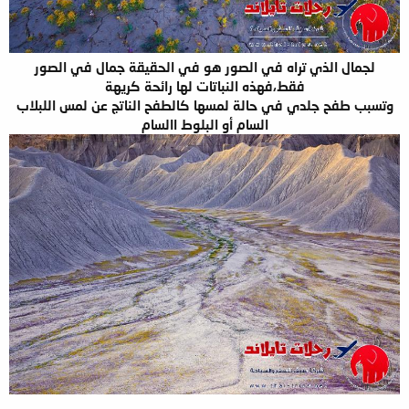
لجمال الذي تراه في الصور هو في الحقيقة جمال في الصور
فقط،فهذه النباتات لها رائحة كريهة
وتسبب طفح جلدي في حالة لمسها كالطفح الناتج عن لمس اللبلاب
السام أو البلوط االسام