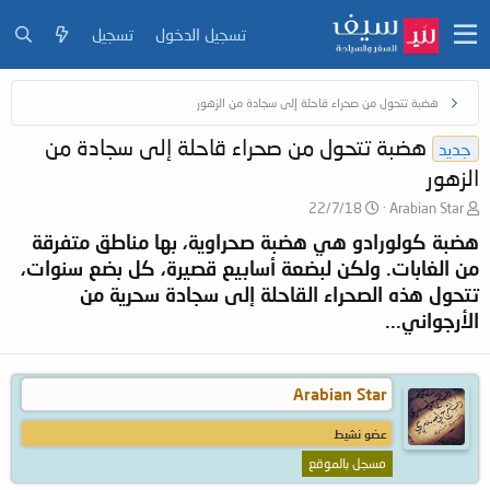
تسجيل الدخول
تسجيل
هضبة تتحول من صحراء قاحلة إلى سجادة من الزهور
هضبة تتحول من صحراء قاحلة إلى سجادة من
جديد
الزهور
ب
ت
22/7/18
Arabian Star
ا
ا
هضبة كولورادو هي هضبة صحراوية، بها مناطق متفرقة
د
ر
من الغابات. ولكن لبضعة أسابيع قصيرة، كل بضع سنوات،
ئ
ي
ا
خ
تتحول هذه الصحراء القاحلة إلى سجادة سحرية من
ل
ا
الأرجواني...
م
ل
و
ب
ض
د
و
ء
Arabian Star
ع
عضو نشيط
مسجل بالموقع