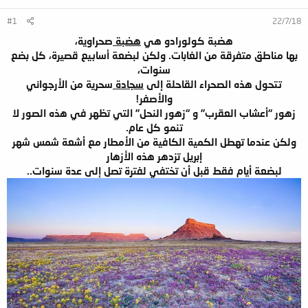
#1
22/7/18
هضبة كولورادو هي
هضبة
صحراوية،
بها مناطق متفرقة من الغابات. ولكن لبضعة أسابيع قصيرة، كل بضع
سنوات،
تتحول هذه الصحراء القاحلة إلى
سجادة
سحرية من الأرجواني
والأصفر!
زهور “أعشاب العقرب” و “زهور النحل” التي تظهر في هذه الصور لا
تنمو كل عام.
ولكن عندما تهطل الكمية الكافية من الأمطار مع أشعة شمس شهر
إبريل تزدهر هذه الأزهار
لبضعة أيام فقط قبل أن تختفي لفترة تصل إلى عدة سنوات..