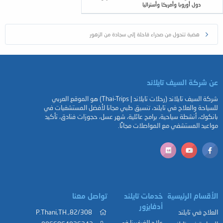
دول أوروبا وأمريكا وأستراليا
هضبة تتحول من صحراء قاحلة إلى سجادة من الزهور
عن شركة السيف تايلاند
شركة السيف تايلاند (رحلات تايلاند | Thai-Trips) هو الموقع العربي
للسياحة والعلاج في تايلند، تنسيق طبي مجانا لأفضل المستشفيات في
بانكوك، أنشطة سياحية، برامج عائلية، شهر عسل، حجوزات فنادق، تأكيد
مواعيد المستشفي مع المواصلات مجانًا.
الأقسام الرئيسية
خدمات تايلند
تواصل معنا
أدفايزور
العلاج في تايلند
82/308,.P.Thani,TH
علاج الغرغرينا في