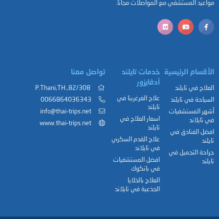
مواعيد المستشفي مع المواصلات مجانًا.
الأقسام الرئيسية
خدمات تايلند
تواصل معنا
أدفايزور
العلاج في تايلند
82/308,.P.Thani,TH
علاج الغرغرينا في
السياحة في تايلند
0066864036343
تايلند
أشهر المستشفيات
info@thai-trips.net
اسعار العلاج في
في تايلاند
www.thai-trips.net
تايلند
افضل الفنادق في
علاج القدم السكري
تايلند
في تايلاند
جراحة التجميل في
افضل المستشفيات
تايلند
في بانكوك
العلاج بالخلايا
الجذعية في تايلاند