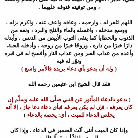
، ومن توفيته فتوفه عليهما .
اللهم
اغفر له ، وارحمه ، وعافه واعف عنه ، واكرم نزله ،
ووسع مدخله ، واغسله
بالماء والثلج والبرد ، ونقه من
الذنوب والخطايا كما ينقى الثوب الأبيض من
الدنس ، وأبدله
دارًا خيرًا من داره ، وزوجًا خيرًا من زوجه ، وأدخله الجنة
،
وأعذه من عذاب القبر ومن عذاب النار وأفسح له في قبره
ونوّر له فيه
(
وله أن يدعو بأي دعاء يريده فالأمر واسع
)
فقد قال الشيخ ابن عثيمين رحمه الله
(
يدعو بالدعاء المأثور عن النبي صلّى
الله عليه وسلّم إن
كان يعرفه ، فإن لم يكن يعرفه فبأي دعاء دعا جاز ، إلا
أنه
يخلص الدعاء للميت ، أي: يخصه بالدعاء
)
وإذا كان الميت أنثى أنّث الضمير في الدعاء . وإذا كان