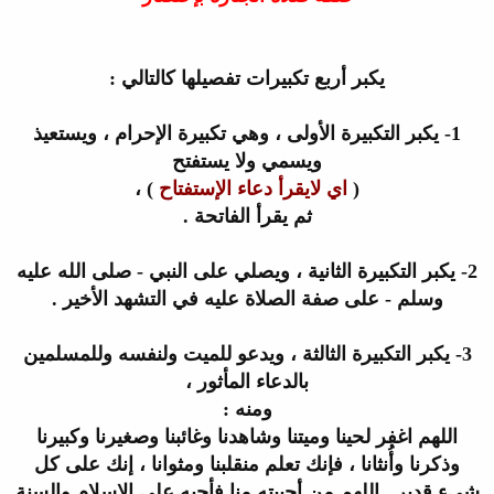
يكبر أربع تكبيرات تفصيلها كالتالي
:
1-
يكبر التكبيرة الأولى ، وهي تكبيرة الإحرام ، ويستعيذ
ويسمي ولا يستفتح
(
اي لايقرأ دعاء الإستفتاح
) ،
ثم يقرأ الفاتحة
.
2-
يكبر التكبيرة الثانية ، ويصلي على النبي - صلى الله عليه
وسلم - على صفة الصلاة عليه في التشهد الأخير
.
3-
يكبر التكبيرة الثالثة ، ويدعو للميت ولنفسه وللمسلمين
بالدعاء المأثور ،
ومنه :
اللهم اغفر لحينا وميتنا وشاهدنا وغائبنا وصغيرنا وكبيرنا
وذكرنا
وأُنثانا ، فإنك تعلم منقلبنا ومثوانا ، إنك على كل
شيء قدير . اللهم من
أحييته منا فأحيه على الإسلام والسنة