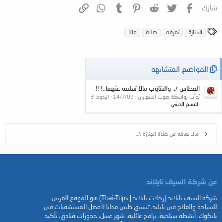
فيسبوك
تويتر
Reddit
Pinterest
Tumblr
WhatsApp
الرابط
شارك:
ا
الجنازة
تعرفه
صلاة
مالا
ل
و
س
المواضيع المتشابهة
و
م
العطاس /.. والتثاؤب مالا تعلمه عنهما..!!!
بُدأت بواسطة صوت السهارى
14/7/09
الردود: 3
القسم الديني
مالا تعرفه عن صلاة الجنازة ؟...
عن شركة السيف تايلاند
شركة السيف تايلاند (رحلات تايلاند | Thai-Trips) هو الموقع العربي
للسياحة والعلاج في تايلند، تنسيق طبي مجانا لأفضل المستشفيات في
بانكوك، أنشطة سياحية، برامج عائلية، شهر عسل، حجوزات فنادق، تأكيد