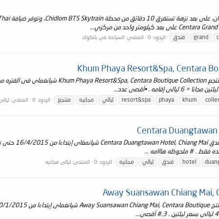
grand
فندق
الردود: 0
المنتدى:
السياحة فى بانكوك
colle
khum
phaya
resort&spa
ليالي
مجانيه
منتجع
الردود: 0
المنتدى:
ليالى
duan
hotel
فندق
ليالي
مجانيه
الردود: 0
المنتدى:
ليالى مجانيه