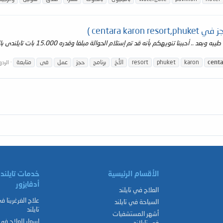
السلام عليكم ورحمة الله وبركاته الأخ ا
cent
karon
phuket
resort
الأخ
برنامج
حجز
عمل
فى
متابعة
الردود
الأقسام الرئيسية
خدمات تايلند
أدفايزور
العلاج في تايلند
علاج الغرغرينا ف
السياحة في تايلند
تايلند
أشهر المستشفيات
اسعار العلاج في
في تايلاند