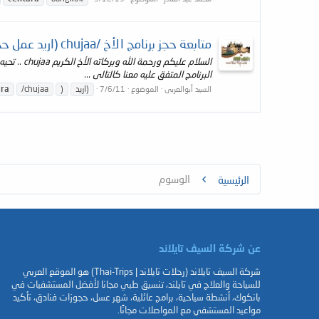
متابعة حجز برنامج الأخ /chujaa (اريد عمل حجز في centara karon resort,phuket )
البرنامج المتفق عليه معنا كالتالى ...
(اريد
)
/chujaa
ara
السيد أبوالعربى
الموضوع
7/6/11
الوسوم
الرئيسية
عن شركة السيف تايلاند
شركة السيف تايلاند (رحلات تايلاند | Thai-Trips) هو الموقع العربي
للسياحة والعلاج في تايلند، تنسيق طبي مجانا لأفضل المستشفيات في
بانكوك، أنشطة سياحية، برامج عائلية، شهر عسل، حجوزات فنادق، تأكيد
مواعيد المستشفي مع المواصلات مجانًا.