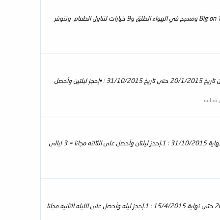
يقع Centara Grand At CentralWorld الفاخر في حي باثموان، على بعد نزهة تستغرق 10 دقائق من محطة Chidlom BTS Skytrain، وتوفر ضيافة Big on Thai ومسبح في الهواء الطلق و9 خيارات لتناول الطعام. وتتوفر
ليالى مجانيه مقدمه من شركة سيف للسفر والسياحه على منتجع Khum Phaya Resort&Spa, Centara Boutique Collection شيانغماى فى الفتره من تاريخ 20/1/2015 حتى تاريخ 31/10/2015 : •إحجز ليلتين وأحصل
 مجانيه
ليالى مجانيه مقدمة من شركة سيف للسفر والسياحه على فندق Centara Duangtawan Hotel, Chiang Mai شيانمغاى إبتداءا من 16/4/2015 حتى نهاية 31/10/2015 : 1.إحجز ليلتان وأحصل على الثالثه مجانا = 3 ليالى
ليالى مجانيه مقدمة من شركة سيف للسفر والسياحه على منتج Away Suansawan Chiang Mai, Centara Boutique شيانغماى إبتداءا من 20/1/2015 حتى نهاية 15/4/2015 : 1.إحجز ليله وأحصل على الليله الثانيه مجانا