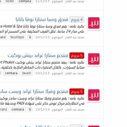
a
hotel
centara
محمد عبد القادر
الموضوع
11/12/13
فندق وسبا سنتارا نوفا باتايا
4 نجوم
على مدار 24 ساعة. تطل الغرف المكيفة على المسبح أو المدينة، وتضم جهاز تلفزيون ذي شاشة مسطحة...
tara
boutique
&
محمد عبد القادر
الموضوع
10/12/13
منتجع سنتارا غراند بيتش بوكيت
5 نجوم
مجانياً للسيارات. بالتلال الخضراء ذات المناظر الخلابة كخلفية، منتج
d
centara
beach
محمد عبد القادر
الموضوع
10/12/13
منتجع وفيلا سنتارا غراند ويست سان
5 نجوم
في انتظاركم مركز غوص حائز على شهادة PADI وحديقة مائية. ويقدم الفندق مركز السبا والدخول المجاني إلى...
rand
centara
&
محمد عبد القادر
الموضوع
10/12/13