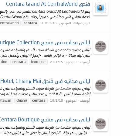
فندق Centara Grand At CentralWorld
خدمة الواي فاي مجانًا في جميع أرجائه. يقع Centara Grand CentralWorld على بعد كيلومتر واحد من مركزي...
centralworld
centara
اللهم فغرانك
الموضوع
13/11/15
ليالى مجانيه فى منتجع Khum Phaya Resort&Spa, Centara Boutique Collection
على ليله مجانا = 3 ليالى إقامه . •إحجز 4 ليالى وأحصل على ليلتين مجانا = 6 ليالى إقامه . •أقصى عدد...
ction
centara
boutique
أبوسيف
الموضوع
21/1/15
ليالى مجانيه فى فندق Centara Duangtawan Hotel, Chiang Mai
إقامة بسعر ليلتين . 2.# أقصى عدد ليالى مجانيه هو ليله واحده فقط . # ملحوظه هااامه ...
gtawan
chiang
centara
أبوسيف
الموضوع
19/1/15
ليالى مجانيه فى منتجع Away Suansawan Chiang Mai, Centara Boutique
= ليلتين بسعر ليلة . 2.إحجز ليلتان وأحصل على ليلتين مجانا = 4 ليالى بسعر ليلتين . 3.# أقصى...