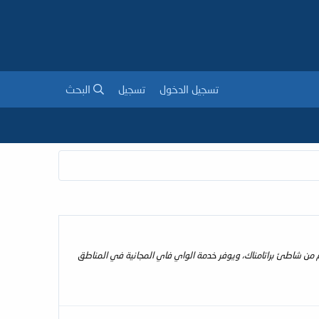
تسجيل الدخول
تسجيل
البحث
با وأماكن إقامة حديثة مع حمام خاص. ويقع المنتجع على بعد 5 دقائق مشيًا على الأقدام من شاطئ براتامناك، ويوفر خدمة الواي فاي المجانية في المناطق