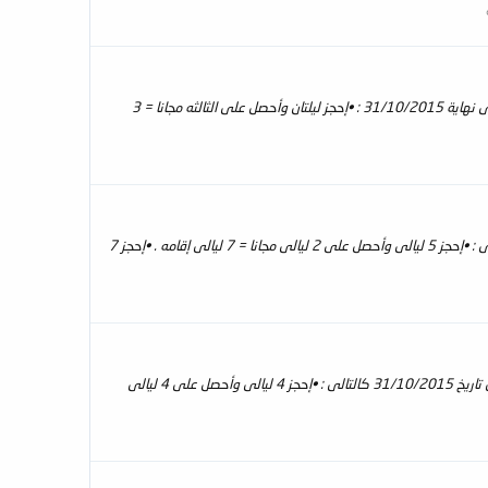
* ليالى مجانيه مقدمة شركة سيف للسفر والسياحه على فندق Centara Watergate Pavillion Hotel Bangkok في الفترة إبتداءا من 20/1/2015 حتى نهاية 31/10/2015 : •إحجز ليلتان وأحصل على الثالثه مجانا = 3
ليالى مجانيه مقدمه من شركة سيف للسفر والسياحه على منتجع Centara Villas, Phuket بوكيت من تاريخ 1/3/2015 حتى تاريخ 10/4/2015 كالتالى : •إحجز 5 ليالى وأحصل على 2 ليالى مجانا = 7 ليالى إقامه . •إحجز 7
[العرض الصاروخى] ليالى مجانيه مقدمه من شركة سيف للسفر والسياحه على منتجع Centara Kata Resort Phuket بوكيت من تاريخ 1/4/2015 حتى تاريخ 31/10/2015 كالتالى : •إحجز 4 ليالى وأحصل على 4 ليالى