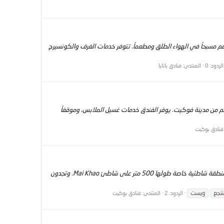
يقع فندق وسبا سنتارا نوفا باتايا Nova Hotel & Spa في وسط Pattaya، وعلى بعد 15 دقيقة سيراً على الأقدام من شاطئ Pattaya. ويضم مسبحاً في الهواء الطلق ومطعماً. تتوفر خدمات الغرف والكونسيرج
الردود: 0
المنتدى:
فنادق باتايا
امه : يبعد منتجع سنتارا غراند بيتش بوكيت Centara Grand Beach Resort Phuket مسافة 45 دقيقة بالسيارة من مطار فوكيت الدولي و 15 كم من مدينة فوكيت. يوفر الفندق خدمات غسيل الملابس، وموقفاً
فنادق بوكيت
نظره عامه : يقع منتجع وفيلا سنتارا غراند ويست ساندز بوكيت - Centara Grand West Sands Resort & Villa Phuket على واجهة بحر أندامان، ويضم منطقة شاطئية خاصة طولها 500 متر على شاطئ Mai Khao. وتجدون
تجع
ويست
الردود: 2
المنتدى:
فنادق بوكيت