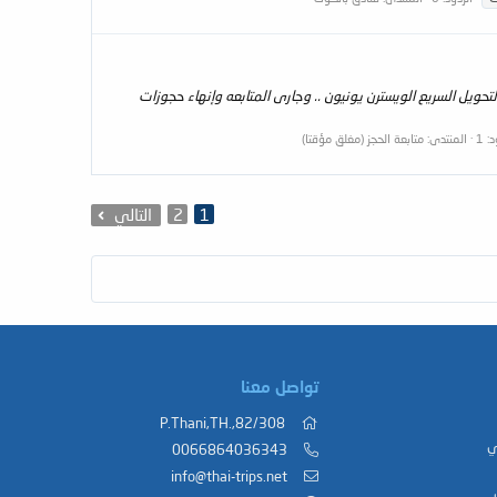
لكريم chujaa .. تحيه طيبه وبعد .. أحببنا تنويهكم بأنه قد تم إستلام الحوالة مبلغا وقدره 15.000 بات تايلندى بالتحويل السريع الويسترن يونيون .. وجارى المتابعه وإنهاء حجوزات
: 1
المنتدى:
متابعة الحجز (مغلق مؤقتا)
1
2
التالي
تواصل معنا
82/308,.P.Thani,TH
ي
0066864036343
info@thai-trips.net