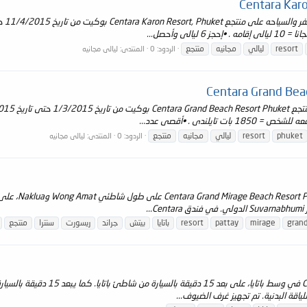
resort
ليالي
مجانيه
منتجع
الردود: 0
المنتدى:
ليالى مجانيه
لندى . •أقصى عدد...
phuket
resort
ليالي
مجانيه
منتجع
الردود: 0
المنتدى:
ليالى مجانيه
.
gran
mirage
pattay
resort
باتايا
بيتش
جراند
ريسورت
سنترا
منتجع
ياقة البدنية. تم تجهيز غرف الضيوف...