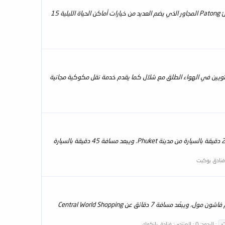
نظره عامه : يقع منتجع سنتارا كاتا , بوكيت Centara Kata Resort Phuket على بعد 45 دقيقة بواسطة السيارة من مطار Phuket الدولي، ويبعد شاطئ Patong المجاور الذي يضم العديد من خيارات أماكن الحياة الليلية 15
Centara في جزيرة Phuket بطلّة جميلة على المحيط حيث يقع على شاطئ Karon، ويتميز بمسبح بمستويين في الهواء الطلق مع شلال كما يقدم خدمة نقل مكوكية مجانية
نظره عامه : يقع فندق وأجنحة ووترفرونت بوكيت باي سنتارا Phuket Waterfront Suites على بُعد 15 دقيقة بالسيارة من شاطئ Patong الحيوية و25 دقيقة بالسيارة من مدينة Phuket. ويبعد مسافة 45 دقيقة بالسيارة
فنادق بوكيت
نظره عامه : يقع فندق سنترا واترجيت بافيليون هوتيل بانكوك Centara Watergate Pavillion Bangkok على بعد 5 دقائق سيرًا على الأقدام من بلاتنوم فاشون مول، ويبعُد مسافة 7 دقائق عن Central World Shopping
ت
الردود: 0
المنتدى:
فنادق بانكوك