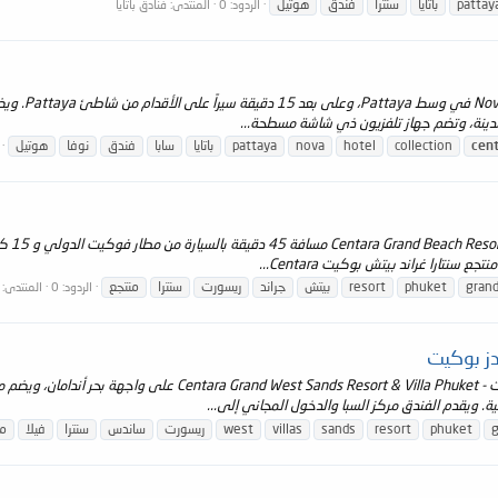
pattay
باتايا
سنترا
فندق
هوتيل
الردود: 0
المنتدى:
فنادق باتايا
نظره عامه : 
cen
collection
hotel
nova
pattaya
باتايا
سابا
فندق
نوفا
هوتيل
نظره ع
ع سنتارا غراند بيتش بوكيت Centara...
gran
phuket
resort
بيتش
جراند
ريسورت
سنترا
منتجع
الردود: 0
المنتدى:
دز بوكيت
g
phuket
resort
sands
villas
west
ريسورت
ساندس
سنترا
فيلا
من