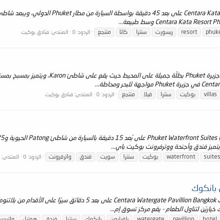
phuk
resort
ريسورت
سنترا
كاتا
منتجع
الردود: 0
المنتدى:
فنادق بوكيت
نظره عامه : يتمتع منتجع فيلات سنتارا بوكيت 
villas
بوكيت
سنترا
فيلا
منتجع
الردود: 0
المنتدى:
فنادق بوكيت
suite
waterfront
بوكيت
سنترا
سويت
فندق
واترفرونت
الردود: 0
المنتدى:
 بانكوك
hotel
pavillion
watergate
بافيليون
بانكوك
سنترا
فندق
هوتيل
واترجي