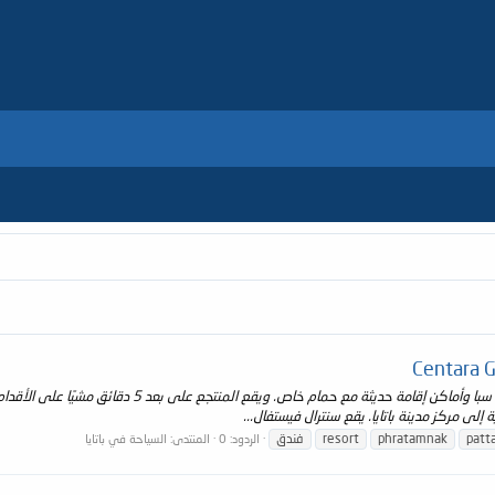
يضم Centara Grand Phratamnak Resort Pattaya مسبح س
لى مركز مدينة باتايا. يقع سنترال فيستفال...
patt
phratamnak
resort
فندق
الردود: 0
المنتدى:
السياحة في باتايا