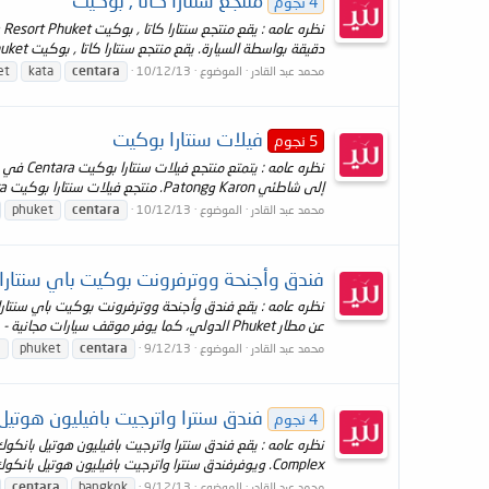
منتجع سنتارا كاتا , بوكيت
4 نجوم
دقيقة بواسطة السيارة. يقع منتجع سنتارا كاتا , بوكيت Centara Kata Resort Phuket وسط طبيعة...
et
kata
centara
محمد عبد القادر
الموضوع
10/12/13
فيلات سنتارا بوكيت
5 نجوم
إلى شاطئي Karon وPatong. منتجع فيلات سنتارا بوكيت Centara في جزيرة Phuket مواجهة للبحر ومحاطة...
phuket
centara
محمد عبد القادر
الموضوع
10/12/13
فندق وأجنحة ووترفرونت بوكيت باي سنتارا
عن مطار Phuket الدولي، كما يوفر موقف سيارات مجانية - يتميز فندق وأجنحة ووترفرونت بوكيت باي...
s
phuket
centara
محمد عبد القادر
الموضوع
9/12/13
فندق سنترا واترجيت بافيليون هوتيل
4 نجوم
Complex. ويوفرفندق سنترا واترجيت بافيليون هوتيل بانكوك خياريّن لتناول الطعام - يقع مركز تسوق إم...
centara
bangkok
محمد عبد القادر
الموضوع
9/12/13