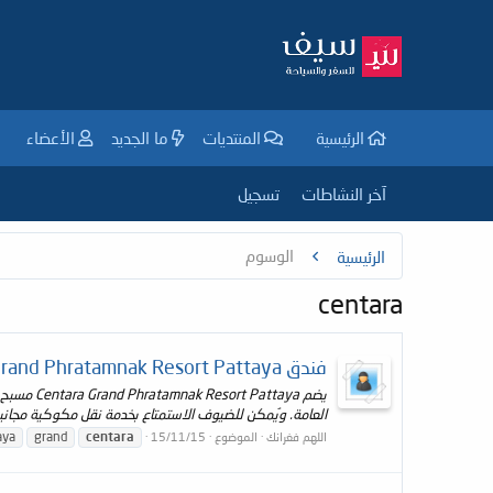
الرئيسية
المنتديات
ما الجديد
الأعضاء
آخر النشاطات
تسجيل
الوسوم
الرئيسية
centara
فندق Centara Grand Phratamnak Resort Pattaya
العامة. ويُمكن للضيوف الاستمتاع بخدمة نقل مكوكية مجانية إ
aya
grand
centara
اللهم فغرانك
الموضوع
15/11/15