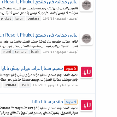
ليالى مجانيه فى منتجع Centara Karon Resort, Phuket
مجانا = 8 ليالى إقامه . •إحجز 5 ليالى وأحصل على 5 ليالى مجانا = 10 ليالى إقامه . •إحجز 6 ليالى وأحصل...
phuket
karon
centara
أبوسيف
الموضوع
19/1/15
ليالى مجانيه فى منتجع Centara Grand Beach Resort Phuket
إقامه . •اللياالى المجانيه غير مشمولة الفطور وهو إلزامى دفعه للشخص = 1850 بات تاي
grand
centara
beach
أبوسيف
الموضوع
19/1/15
منتجع سنتارا غراند ميراج بيتش باتايا
5 نجوم
باتايا مواقف مجانية للسيارات، ويبعد مسافة ساعتين من مطار Suvarnabhumi الدولي. في فندق Centara..
d
centara
beach
محمد عبد القادر
الموضوع
11/12/13
منتجع سنتارا باتايا
4 نجوم
مركز التسوق. يتميز الفندق بمسبح في الهواء الطلق ومركز لل