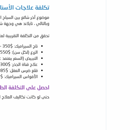
تكلفة علاجات الأسنان
موضوع آخر شائع بين السياح الط
وبالتالي ، تايلاند هي وجهة ش
تحقق من التكلفة التقريبية ل
تاج السيراميك: $350 – 770
الزرع (لكل سن): $1550 – 2400
التبييض (السعر يعتمد على أ
علاج قناة الجذر: $300 – 440
قلع ضرس العقل: $185 – 380
الأقواس السيراميك: $2500 – 3100
احصل على التكلفة الطبي
حتى لو كانت تكاليف العلاج ال