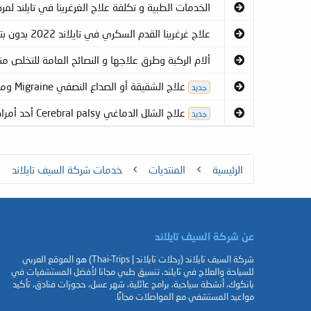
الخدمات الطبية و تكلفة علاج الغرغرينا في تايلند ل
علاج غرغرينا القدم السكري في تايلاند 2022 بدون بتر أقصر مدة وأقل تكلفة
ألام الركبة وطرق علاجها و النصائح العامة للتخلص من
علاج الشقيقة أو الصداع النصفي Migraine ومعرفة أسبابه و أعراضه وطرق الوقاية منه والعلاجات البديلة
جديد
علاج الشلل الدماغي Cerebral palsy أحد أمراض الاعصاب وطرق تشخيصه والعلاجات البديلة للمرض
جديد
الرئيسية
المنتديات
خدمات ‏شركة السيف تايلاند
عن شركة السيف تايلاند
شركة السيف تايلاند (رحلات تايلاند | Thai-Trips) هو الموقع العربي
للسياحة والعلاج في تايلند، تنسيق طبي مجانا لأفضل المستشفيات في
بانكوك، أنشطة سياحية، برامج عائلية، شهر عسل، حجوزات فنادق، تأكيد
مواعيد المستشفي مع المواصلات مجانًا.