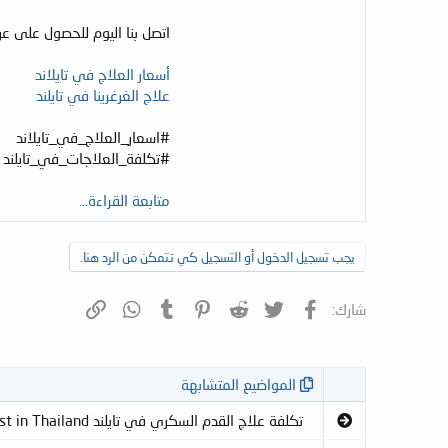
اتصل بنا اليوم للحصول على ع
أسعار العلاج في تايلاند
علاج الغرغرينا في تايلند
#اسعار_العلاج_في_تايلاند
#تكلفة_العلاجات_في_تايلند
متابعة القراءة...
يجب تسجيل الدخول أو التسجيل كي تتمكن من الرد هنا.
فيسبوك
تويتر
Reddit
Pinterest
Tumblr
WhatsApp
الرابط
شارك:
المواضيع المتشابهة
تكلفة علاج القدم السكري في تايلند Diabetic foot treatment cost in Thailand