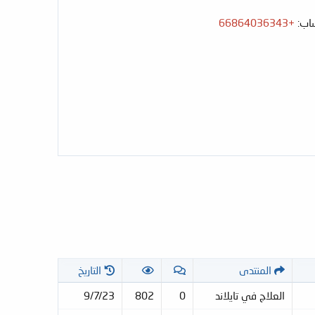
ساب:
+66864036343
المنتدى
التاريخ
العلاج في تايلاند
0
802
9/7/23