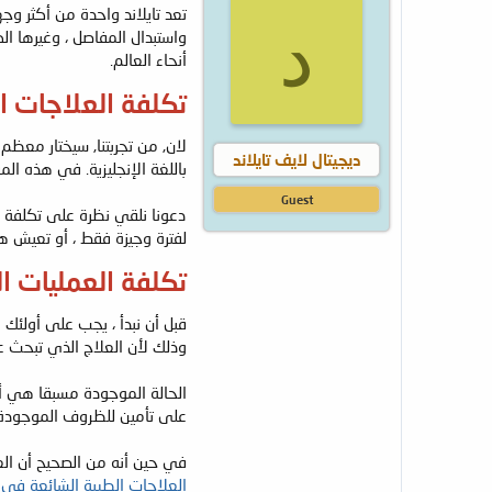
تعد تايلاند واحدة من أكثر و
ض
د
د
و
ء
واستبدال المفاصل ، وغيرها ا
ع
أنحاء العالم.
تكلفة العلاجات ال
لان, من تجربتنا, سيختار معظم
ديجيتال لايف تايلاند
باللغة الإنجليزية. في هذه ال
Guest
دعونا نلقي نظرة على تكلفة ال
لفترة وجيزة فقط ، أو تعيش ه
تكلفة العمليات ال
قبل أن نبدأ ، يجب على أولئك
وذلك لأن العلاج الذي تبحث عن
الحالة الموجودة مسبقا هي أ
على تأمين للظروف الموجودة 
في حين أنه من الصحيح أن الع
العلاجات الطبية الشائعة في تا