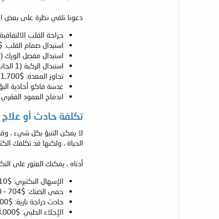
دعونا نلقي نظرة على بعض الأسع
جراحة القلب الالتفافية (ت
استبدال صمام القلب: $25,300
استبدال مفصل الورك (1 جانب): $10,600
استبدال الركبة (1 الجانب): $9,300
تجاوز المعدة: $11,700
عدسة فاكو أحادية البؤرة 
اندماج العمود الفقري (استب
تكلفة حادث أو علاج 
لا يمكن التنبؤ بكل شيء ، وق
الحياة ، ولكنها قد تكلفك الكث
أدناه ، يمكنك العثور على الت
الإسهال البكتيري: $10 – 160
حمى الضنك: $704 – 2,500
حادث دراجة نارية: $6,000 – 60,000
الإجلاء الطبي: $8,000 – 12,000