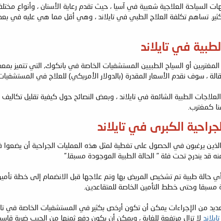
جهات السياحة العلاجية شعبية في آسيا ، حيث تقدم رعاية الأسنان ، وأنواع م
لكثير. تساهم تكلفة العلاج الطبي في تايلاند ، وهي أقل مما هي عليه في بع
طبية في تايلاند
 المغتربين أو السياح الطبيين المستشفيات الخاصة في بانكوك, التي تتميز بمع
مقالة ، سوف نقدم الأسعار المقدرة (بالدولار الأمريكي) للعلاج في المستشفيا
علاجات الطبية الشائعة في تايلاند ، وبعض النصائح حول كيفية تقليل تكاليف ال
نا كمغترب.
جراحية الكبرى في تايلاند
 الذين يرغبون في الحصول على تغطية لمثل هذه العمليات الجراحية أن يضعوا 
ه قد يندرج تحت فئة " الحالة الطبية الموجودة مسبقا.”
ي حالة طبية تم تشخيص المريض بها وتم علاجها قبل الانضمام إلى خطة تأمي
مسبقا وحتى خطط التأمين الخاصة للمتقاعدين.
ديد من الإجراءات يمكن أن تكون أرخص بكثير في المستشفيات الخاصة في تايلان
يلاند
لا تزال مرتفعة للغاية ، ويمكن أن يكون دفع ثمنها من الجيب ضربة قاسي