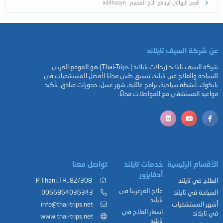
الحجز النهائى لبرنامج الأخ المحترم : adilhusyn
عن شركة السيف تايلاند
شركة السيف تايلاند (رحلات تايلاند | Thai-Trips) هو الموقع العربي
للسياحة والعلاج في تايلند، تنسيق طبي مجانا لأفضل المستشفيات في
بانكوك، أنشطة سياحية، برامج عائلية، شهر عسل، حجوزات فنادق، تأكيد
مواعيد المستشفي مع المواصلات مجانًا.
الأقسام الرئيسية
خدمات تايلند
تواصل معنا
أدفايزور
العلاج في تايلند
82/308,.P.Thani,TH
علاج الغرغرينا في
السياحة في تايلند
0066864036343
تايلند
أشهر المستشفيات
info@thai-trips.net
اسعار العلاج في
في تايلاند
www.thai-trips.net
تايلند