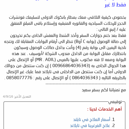
فقط لا غير
بخصوص كيفية التلاقى معك بمطار بانكوك الدولى لتسليمك فوتشرات
الحجز للرحلات السياحيه والفاتوره المتبقيه وإستلام باقى المبلغ المتفق
عليه / إتبع التالى :
فقط بعد ختم جوازات السفر وأخد الشنط والعفش الخاص بكم تخرجون
إلى صالة الوصول (بوابه C أوB) تنظر الى أرقام البوابات المقابلة لك وتتجه
ناحية اليمين الى بوابة رقم (4) وأنت بداخل صالات الوصول وسيكون
بانتظارك مقابل البوابة من الداخل مندوب الشركة /أبوسيف . عند هذه
البوابة ومعه لا فته مكتوب عليها بالعربى (MR . ADIL) أو الإتصال على
هدا الجوال الخاص به (00966864036343 ) إن كنت ستتصل من جوالك
الدولى أما إن كنت ستتصل من الداخلى فى تايلاند فما عليك غير الإتصال
بالطريقه التاليه ( 0864036343 ) أو الإتصال على رقم : 0858077776 .
--------------------------------------------------------
مع تمنياتنا لكم بسفر سعيد
التعديل الأخير:
4/9/16
توقيعي
أهم الخدمات لدينا :
أسعار العلاج في تايلند
علاج الغرغرينا في تايلاند