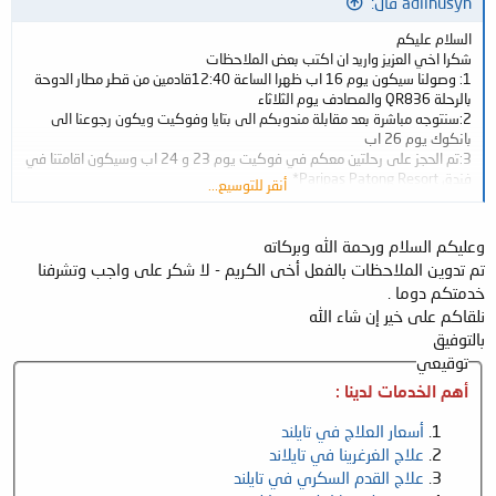
adilhusyn قال:
السلام عليكم
شكرا اخي العزيز واريد ان اكتب بعض الملاحظات
1: وصولنا سيكون يوم 16 اب ظهرا الساعة 12:40قادمين من قطر مطار الدوحة
بالرحلة QR836 والمصادف يوم الثلاثاء
2:سنتوجه مباشرة بعد مقابلة مندوبكم الى بتايا وفوكيت ويكون رجوعنا الى
بانكوك يوم 26 اب
3:تم الحجز على رحلتين معكم في فوكيت يوم 23 و 24 اب وسيكون اقامتنا في
فندق Paripas Patong Resort*
أنقر للتوسيع...
230RatUthit200pee PatongKathu Phuket 83150
4: تم الحجز معكم على رحلتين في بانكوك يوم 27 و 29 اب وستكون اقامتنا في
فندق President Solitaire
وعليكم السلام ورحمة الله وبركاته
75/23Klongtoey-Nua Sukhu mvit
تم تدوين الملاحظات بالفعل أخى الكريم - لا شكر على واجب وتشرفنا
, Soi 11Wattana, Bangkok 10110
خدمتكم دوما .
ولكم الشكر والتقدير وهذه ثالث مرة احجز معكم ولمست عندكم الدقة وحسن
نلقاكم على خير إن شاء الله
التعامل
بالتوفيق
توقيعي
أهم الخدمات لدينا :
أسعار العلاج في تايلند
علاج الغرغرينا في تايلاند
علاج القدم السكري في تايلند