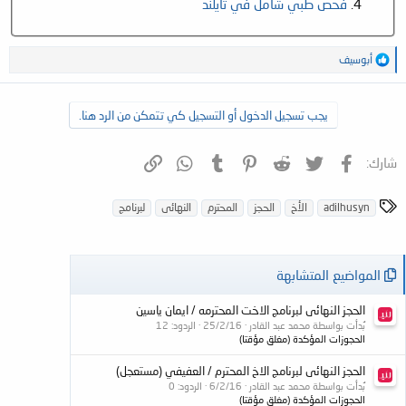
فحص طبي شامل في تايلند
ا
أبوسيف
ل
ت
ف
يجب تسجيل الدخول أو التسجيل كي تتمكن من الرد هنا.
ا
ع
ل
فيسبوك
تويتر
Reddit
Pinterest
Tumblr
WhatsApp
الرابط
ا
شارك:
ت
:
ا
adilhusyn
الأخ
الحجز
المحترم
النهائى
لبرنامج
ل
و
س
المواضيع المتشابهة
و
م
الحجز النهائى لبرنامج الاخت المحترمه / ايمان ياسين
بُدأت بواسطة محمد عبد القادر
25/2/16
الردود: 12
الحجوزات المؤكدة (مغلق مؤقتا)
الحجز النهائى لبرنامج الاخ المحترم / العفيفي (مستعجل)
بُدأت بواسطة محمد عبد القادر
6/2/16
الردود: 0
الحجوزات المؤكدة (مغلق مؤقتا)