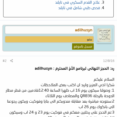
علاج القدم السكري في تايلند
فحص طبي شامل في تايلند
adilhusyn
عضو
مسجل بالموقع
#2
12/8/16
رد: الحجز النهائى لبرنامج الأخ المحترم : adilhusyn
السلام عليكم
شكرا اخي العزيز واريد ان اكتب بعض الملاحظات
1: وصولنا سيكون يوم 16 اب ظهرا الساعة 12:40قادمين من قطر مطار
الدوحة بالرحلة QR836 والمصادف يوم الثلاثاء
2:سنتوجه مباشرة بعد مقابلة مندوبكم الى بتايا وفوكيت ويكون رجوعنا
الى بانكوك يوم 26 اب
3:تم الحجز على رحلتين معكم في فوكيت يوم 23 و 24 اب وسيكون