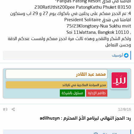
اقامتنا في فندق Paripas Patong Resort*
230RatUthit200pee PatongKathu Phuket 83150
4: تم الحجز معكم على رحلتين في بانكوك يوم 27 و 29 اب وستكون
اقامتنا في فندق President Solitaire
75/23Klongtoey-Nua Sukhu mvit
, Soi 11Wattana, Bangkok 10110
ولكم الشكر والتقدير وهذه ثالث مرة احجز معكم ولمست عندكم الدقة
وحسن التعامل
ا
أبوسيف
ل
ت
ف
محمد عبد القادر
ا
ع
ل
مدير السياحة العلاجية في تايلاند
ا
طاقم الإدارة
مسئول بالشركة
ت
:
#3
12/8/16
رد: الحجز النهائى لبرنامج الأخ المحترم : adilhusyn