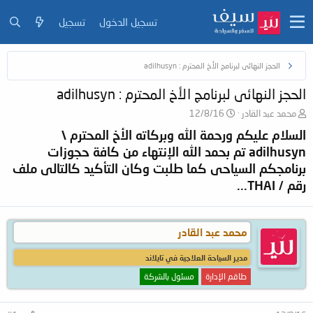
تسجيل الدخول
تسجيل
الحجز النهائى لبرنامج الأخ المحترم : adilhusyn
الحجز النهائى لبرنامج الأخ المحترم : adilhusyn
ب
ت
محمد عبد القادر
12/8/16
ا
ا
السلام عليكم ورحمة الله وبركاته الأخ المحترم \
د
ر
adilhusyn تم بحمد الله الإنتهاء من كافة حجوزات
ئ
ي
ا
خ
برنامجكم السياحى كما طلبت وكان التأكيد كالتالى ملف
ل
ا
رقم / THAI...
م
ل
و
ب
ض
د
و
ء
محمد عبد القادر
ع
مدير السياحة العلاجية في تايلاند
طاقم الإدارة
مسئول بالشركة