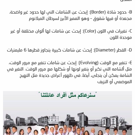
B- حدود شاذة (Border): إبحث عن الشامات التي لها حدود غير واضحة،
مجعدة أو فيها شقوق – وهو المميز الأبرز لسرطان الميلانوم
C- تغيرات في اللون (Color): إبحث عن شامات لها ألوان مختلفة أو غير
موحدة اللون
D- القطر (Diameter): إبحث عن شامات كبيرة يتجاوز قطرها 6 مليمترات
E- تتغير مع الوقت (Evolving): إبحث عن شامات تتغير مع مرور الوقت،
مثل ألشامه التي تكبر أو يتغير لونها أو شكلها مع مرور الوقت. التغير في
الشامة يمكن أن يتجلى، أيضا، في ظهور أعراض جديدة مثل التهيج
الموضعي أو النزيف