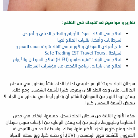
تقارير و مواضيع قد تفيدك فى العلاج :
العلاج فى تايلاند : مركز الأورام والعلاج الجيني و أمراض
السرطانات وأفضل تقنيات العلاج لدينا
علاج أمراض السرطان والأورام فى تايلند شركة سيف للسفر و
السياحة , Safe Trading EST Travel Tours
العلاج فى تايلند : تقنية هايفو (HIFU) لعلاج السرطان والأورام
العلاج فى تايلاند : برنامج الفحص عن مؤشرات السرطان
سرطان الجلد هو تكاثر غير طبيعي لخلايا الجلد، ينشأ ويتطور، في معظم
الحالات، على وجه الجلد الذي يتعرض كثيرا لأشعة الشمس. ومع ذلك،
يمكن لهذا النوع من السرطان الشائع أن يتطور أيضا في مناطق من الجلد لا
تتعرض لأشعة الشمس كثيرا.
هذه الأنواع الثلاثة من سرطان الجلد تسجل، جميعها، ارتفاعا في مدى
انتشارها وظهورها، بالرغم من إنه يمكن الوقاية من الإصابة بمرض سرطان
الجلد ومنع ظهور الجزء الأكبر منها، وذلك بواسطة الحد من التعرض غير
الضروري للأشعة فوق البنفسجي (UV)، أو تجنّبه كليا، وبواسطة الانتباه