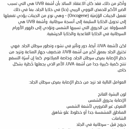
وأكثر من ذلك، فقد كان الاعتقاد السائد بأن أشعة UVB هي التي تسبب
الضرر الأكبر للحمض النووي الريبي (دنا) في خلايا الجلد، بما في ذلك
تفعيل الجينات الوَرَميّة (Oncogene) – وهي نوع من الجينات يؤدي تفعيلها
إلى تحويل الخلايا السليمة إلى أنسجة سرطانية. وأشعة UVB هي
المسؤولة عن الحروق التي تسببها الشمس وتؤدي إلى ظهور الأورام
السرطانية في الخلايا القاعدية والخلايا الحرشفية.
لكن لأشعة UVA، أيضا، دور وتأثير في نشوء وتطور سرطان الجلد. فهي
تخترق الجلد بعمق أكبر من أشعة UVB، فتـضعِف جهاز المناعة وتزيد من
خطر الإصابة بمرض سرطان الجلد، وخاصة الميلانوم. كما إن أسرّة التسفع
تنتج كمية كبيرة جدا من أشعة UVA، الأمر الذي يجعلها خَطرة بشكل
خاص.
العوامل التالية قد تزيد من خطر الإصابة بمرض سرطان الجلد:
لون البشرة الفاتح
الإصابة بحروق الشمس
التعرض غير الضروري لأشعة الشمس
المناطق المشمسة جدا أو خطوط علو شاهق
الشامات
جروح قبل – سرطانية في الجلد