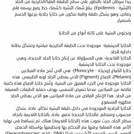
يبدأ سرطان الجلد بالتطور على سطح الطبقة العليا/الخارجية من الجلد
(البَشَرة - Epidermis). يبلغ سُمك البَشَرة كسُمك خط رفيع يرسمه قلم
رصاص، وهو يشكل طبقة واقية تتكون من خلايا جلدية ينزعها الجسم
باستمرار.
وتحتوي البشرة على ثلاثة أنواع من الخلايا:
الخلايا الحرشفية- موجودة تحت الطبقة الخارجية مباشرة وتشكّل بطانة
داخلية للجلد
الخلايا القاعدية- هي المسؤولة عن إنتاج خلايا الجلد الجديدة، وهي
موجودة تحت الخلايا الحرشفية
خلايا الصِّباغ (وحيدَة - Monocyte)– هي التي تُنتج مادة الميلانين
(Melanin)، الصباغ (Pigment) الذي يعطي الجلد لونه الطبيعي. هذه
الخلايا موجودة في الجزء العميق من البشرة. وتُنتج خلايا الصباغ هذه كمية
فائضة من الميلانين عندما تتعرض للشمس، بهدف حماية الطبقات العميقة
من الجلد. هذا الإنتاج الفائض من مادة الميلانين هو الذي يعطي الجلد
مظهره المسفوع.
الخلايا الجلدية الموجودة في داخل طبقة البشرة تتكاثر، عادة، بشكل
محسوب ومنتظم. فالخلايا الجديدة تدفع، عادة، بالخلايا القديمة باتجاه
سطح الجلد، حيث تموت هذه (الخلايا القديمة) هناك، ثم تتساقط في نهاية
الأمر. هذه العملية برمتها يتم التحكم بها وتنظيمها بواسطة الحمض
النووي الريبي المنزوع الأكسجين (دنا) (Deoxyribonucleic acid - DNA)