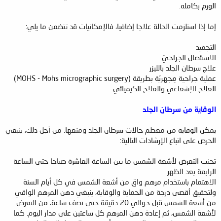
الورم بكامله.
إما إذا استلزمت الحالة علاجا إضافيا، فالإمكانيات قد تتضمن ما يلي:
التجميد
الاستئصال الجراحيّ
علاج سرطان الجلد بالليزر
عملية جراحية مِجهريّة بطريقة (MOHS - Mohs micrographic surgery)
العلاج الإشعاعي والعلاج الكيميائي
الوقاية من سرطان الجلد
يمكن الوقاية من معظم حالات سرطان الجلد ومنعها. من أجل ذلك، ينبغي
الحرص على اتباع الإرشادات التالية:
تجنب التعرض لأشعة الشمس ما بين الساعة العاشرة صباحا حتى الساعة
الرابعة بعد الظهر
الاهتمام باستخدام مرهم واق من أشعة الشمس في كل أيام السنة
ولتحقيق أقصى درجة من الحماية والوقاية، ينبغي دهن المرهم الواقي
من أشعة الشمس قبل حوالي 20 دقيقة حتى نصف ساعة، من التعرض
لأشعة الشمس، ثم إعادة دهن المرهم كل ساعتين على مدار اليوم. كما