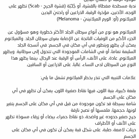
ندبة مسطحة مغطاة بالقشرة، أو جُلـْبَة (قشرة الجرح - Scab) تظهر على
الوجه، الأذنين، مؤخرة الرقبة، الذراعين أو راحتيّ اليدين
الميلانوم (أو: الورم الميلانينيّ - Melanoma)
الميلانوم هو نوع من أنواع سرطان الجلد الأكثر خطورة وهو مسؤول عن
الجزء الأكبر من الوفيات الناتجة عن الإصابة بمرض سرطان الجلد. والميلانوم
يمكن أن يظهر ويتطور في أي مكان في الجسم: في أنسجة الجلد
السليمة تماما، أو في الشامات الموجودة التي تتحول إلى سرطانية. ويظهر
الميلانوم، عادة، على الأنف، الرأس أو الرقبة عند الرجال. بينما يظهر هذا
النوع من السرطان لدى النساء، غالبا، على الذراعين أو الساقين.
علامات التنبيه التي تنذر بخطر الميلانوم تشمل ما يلي:
بقعة كبيرة، بنية اللون، فيها نقاط صغيرة اللون، يمكن أن تظهر في أي
مكان على الجسم
شامة بسيطة قد تكون موجودة من قبل في أي مكان على الجسم يتغير
لونها، حجمها، ملمسها أو تصبح نازفة
جرح صغير حدوده غير واضحة، ذو نقاط حمراء، بيضاء أو زرقاء مسودّة تظهر
على الأنف أو الأطراف
درنات لامعة، صلبة، على شكل قبة يمكن أن تكون في أي مكان على
الجسم