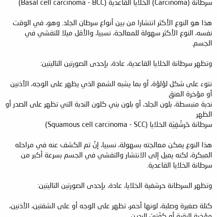
سرطانة (Carcinoma) الخلايا القاعدية (Basal cell carcinoma - BCC)
هذا هو النوع الأكثر انتشارا من بين أنواع سرطان الجلد. وهو، في الوقت
نفسه، النوع الأكثر سهولة للمعالجة، نسبيا، والأقل ميلا للتفشي في
الجسم.
وتظهر سرطانة الخلايا القاعدية، عادة، بإحدى الصورتين التاليتين:
نتوء على شكل لؤلؤة، أو بما يشبه الشمع الذي يظهر على الوجه، الأذنين
أو مؤخرة العنق
ندبة منبسطة، بلون الجلد، أو بلون بني كلون الندبة التي تظهر على الصدر أو
الظهر
سرطانة حَرشَفِيّة الخلايا (Squamous cell carcinoma - SCC)
هذا النوع يمكن معالجته بسهولة، نسبيا، إنْ تم الكشف عنه في مراحله
المبكرة، لكنه يميل إلى الانتشار والتفشي في الجسم بسرعة أكبر من
سرطانة الخلايا القاعدية.
وتظهر السرطانة حرشفية الخلايا، عادة، بإحدى الصورتين التاليتين:
كتلة صغيرة وصلبة، لونها أحمر، تظهر على الوجه أو على الشفتين، الأذنين،
مؤخرة الرقبة أو كفّتيّ اليدين