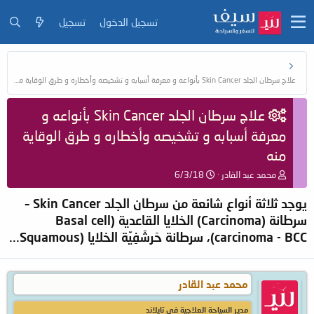
تسجيل الدخول
تسجيل
علاج سرطان الجلد Skin Cancer بأنواعه و معرفة أسبابه و تشخيصه وأخطاره و طرق الوقاية منه
علاج سرطان الجلد Skin Cancer بأنواعه و
معرفة أسبابه و تشخيصه وأخطاره و طرق الوقاية
منه
ب
ت
محمد عبد القادر
6/3/18
ا
ا
د
ر
يوجد ثلاثة أنواع شائعة من سرطان الجلد Skin Cancer –
ئ
ي
سرطانة (Carcinoma) الخلايا القاعدية (Basal cell
ا
خ
carcinoma - BCC)، سرطانة حَرشَفِيّة الخلايا (Squamous...
ل
ا
م
ل
و
ب
ض
د
محمد عبد القادر
و
ء
ع
مدير السياحة العلاجية في تايلاند