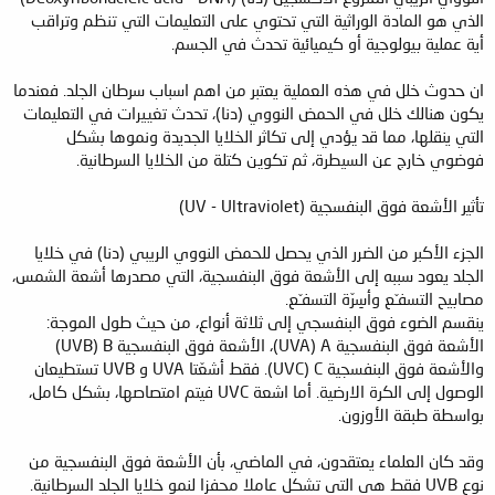
الذي هو المادة الوراثية التي تحتوي على التعليمات التي تنظم وتراقب
أية عملية بيولوجية أو كيميائية تحدث في الجسم.
ان حدوث خلل في هذه العملية يعتبر من اهم اسباب سرطان الجلد. فعندما
يكون هنالك خلل في الحمض النووي (دنا)، تحدث تغييرات في التعليمات
التي ينقلها، مما قد يؤدي إلى تكاثر الخلايا الجديدة ونموها بشكل
فوضوي خارج عن السيطرة، ثم تكوين كتلة من الخلايا السرطانية.
تأثير الأشعة فوق البنفسجية (UV - Ultraviolet)
الجزء الأكبر من الضرر الذي يحصل للحمض النووي الريبي (دنا) في خلايا
الجلد يعود سببه إلى الأشعة فوق البنفسجية، التي مصدرها أشعة الشمس،
مصابيح التسفـّع وأسِرّة التسفـّع.
ينقسم الضوء فوق البنفسجي إلى ثلاثة أنواع، من حيث طول الموجة:
الأشعة فوق البنفسجية UVA) A)، الأشعة فوق البنفسجية UVB) B)
والأشعة فوق البنفسجية UVC) C). فقط أشعّتا UVA و UVB تستطيعان
الوصول إلى الكرة الارضية. أما اشعة UVC فيتم امتصاصها، بشكل كامل،
بواسطة طبقة الأوزون.
وقد كان العلماء يعتقدون، في الماضي، بأن الأشعة فوق البنفسجية من
نوع UVB فقط هي التي تشكل عاملا محفزا لنمو خلايا الجلد السرطانية.