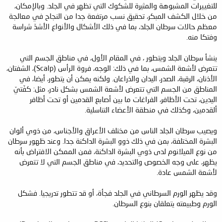
للتغييرات المشبوهة والمثيرة للشكوك التي تظهر في الجلد. وبالإمكان،
من خلال الكشف المبكر، تحقيق نسب مرتفعة جدا من النجاح في معالجة
معظم حالات سرطان الجلد، بما في ذلك الأشكال والأنواع الأشدّ شراسة
وفتكا منه.
ينشأ سرطان الجلد ويتطور ، في المقام الأول، في مناطق الجسم التي
تتعرض لأشعة الشمس، بما في ذلك: الوجه، فروة الرأس (Scalp)، الشفتان،
الأذنان، الرقبة، الصدر، اليدان والذراعان. ولكنه يمكن أن يتطور، أيضا، في
المناطق من الجسم التي تتعرض لأشعة الشمس بشكل نادر، مثل: كفّتيّ
اليدين، تحت الأظافر، الفراغات ما بين أصابع القدمين أو تحت أظافر
ألقدمين، وكذلك في منطقة الأعضاء التناسلية.
ويصيب سرطان الجلد الناس من مختلف الأعراق والأجناس، من ذوي ألوان
البشرة المختلفة، بمن في ذلك ذوو البشرة الداكنة جدا. وعند ظهور سرطان
من نوع الميلانوم لدى ذوي البشرة الداكنة، فمن الممكن الافتراض بأنه
يظهر، على وجه الخصوص والتحديد، في مناطق الجسم التي لا تتعرض
لأشعة الشمس عادة.
وقد يظهر الورم السرطاني في الجلد فجأة، أو قد تتطور تدريجيا. فشكل
الورم وطبيعته يتعلقان بنوع السرطان.