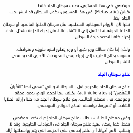
موضعي: في هذا المستوى، يصيب سرطان الجلد فقط.
نَقيليّ (Metastatic): في هذا المستوى، يكون السرطان قد انتشر تحت
الجلد أيضا.
نظرا لأن الأورام السرطانية السطحية، مثل سرطان الخلايا القاعدية أو سرطان
الخلايا الحرشفية، لا تميل إلى الانتشار، غالبا، فان إجراء الخزعة يشكل، عادة،
إجراء كافيا لتحديد درجة السرطان.
ولكن إذا كان هنالك ورم كبير، أو ورم يتطور لفترة طويلة ومتواصلة،
فسوف يحتاج الطبيب إلى إجراء بعض الفحوصات الأخرى لتحديد مدى
انتشار السرطان.
علاج سرطان الجلد
علاج سرطان الجلد والجروح قبل - السرطانية، والتي تسمى أيضا "التَقْرانٌ
السَفْعِيّ" (actinic keratosis)، يختلف تبعا لحجم الورم، نوعه، عمقه
وموقعه. في معظم الحالات، يتم علاج سرطان الجلد من خلال إزالة الخلايا
الشاذة، أو تدميرها، بواسطة العلاج الدوائي الموضعي.
وفي معظم الحالات، يتطلب علاج سرطان الجلد إجراء تخدير موضعي
فقط، كما يمكن تنفيذ علاج سرطان الجلد في العيادات الخارجية. وقد لا
يتطلب الأمر، أحيانا، أي علاج إضافي على الخزعة، التي يتم بواسطتها أزالة