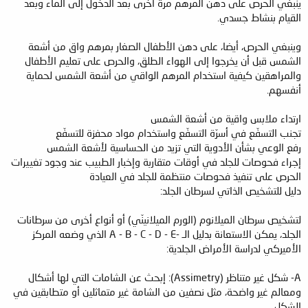
ينبغي الحرص على دهن المرهم مرة أخرى بعد الدخول إلى الماء وبعد
القيام بنشاط جسدي.
وينبغي الحرص، أيضا، على دهن الأطفال الصغار بمرهم واق من أشعة
الشمس قبل أن يخرجوا إلى الهواء الطلق، والحرص على تعليم الأطفال
والمراهقين كيفية استخدام المرهم الواقي من أشعة الشمس لحماية
أنفسهم.
ارتداء ملابس واقية من أشعة الشمس
تجنب التسفّع في أسرّة التسفّع واستخدام مواد محفزة للتسفّع
رفع الوعي بشأن الأدوية التي تزيد من الحساسية لأشعة الشمس
إجراء فحوصات للجلد في أوقات متقاربة وإخبار الطبيب عند وجود تغييرات
الحرص على تنفيذ فحوصات منتظمة للجلد في العيادة
دليل للتشخيص الذاتي لسرطان الجلد:
لتشخيص سرطان الميلانوم (الورم الميلانينّي) أو أنواع أخرى من سرطانات
الجلد، يمكن الاستعانة بدليل الـ -A - B - C - D - E الذي وضعه المركز
الأميركي لدراسة الأمراض الجلدية:
A- شكل غير متناظر (Assimetry): إبحث عن الشامات التي لها أشكال
ومعالم غير واضحة، مثل نصفين من الشامة غير متماثلين أو متطابقين في
الشكل