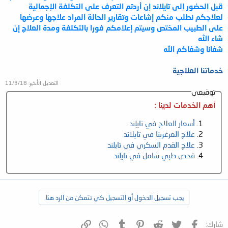
قبل الحضور إلى تايلاند إن أردتم التعرف على التكلفة الإجمالية
لعلاجكم نطلب منكم إشاعات وتقارير الحالة المراد علاجها وعرضها
على الطبيب المختص وسيتم إعلامكم فورا بالتكلفة ومدة العلاج إن
شاء الله
شفانا وشفاكم الله
خدماتنا العلاجية
التعديل الأخير:
11/3/18
توقيعي
أهم الخدمات لدينا :
أسعار العلاج في تايلند
علاج الغرغرينا في تايلاند
علاج القدم السكري في تايلند
فحص طبي شامل في تايلند
يجب تسجيل الدخول أو التسجيل كي تتمكن من الرد هنا.
فيسبوك
تويتر
Reddit
Pinterest
Tumblr
WhatsApp
الرابط
شارك: