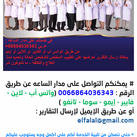
# يمكنكم التواصل على مدار الساعه عن طريق
الرقم :
0066864036343
(
واتس أب - لاين -
فايبر - إيمو - سوما - تانغو
)
أو عن طريق الإيميل لإرسال التقارير :
elfalal@gmail.com
+ حتى نتمكن من تلبية الخدمة لكم على اكمل وجه يستوجب عليكم