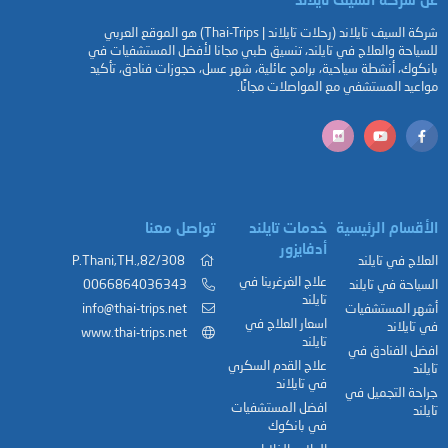
شركة السيف تايلاند (رحلات تايلاند | Thai-Trips) هو الموقع العربي
للسياحة والعلاج في تايلند، تنسيق طبي مجانا لأفضل المستشفيات في
بانكوك، أنشطة سياحية، برامج عائلية، شهر عسل، حجوزات فنادق، تأكيد
مواعيد المستشفي مع المواصلات مجانًا.
الأقسام الرئيسية
خدمات تايلند
تواصل معنا
أدفايزور
العلاج في تايلند
82/308,.P.Thani,TH
علاج الغرغرينا في
السياحة في تايلند
0066864036343
تايلند
أشهر المستشفيات
info@thai-trips.net
اسعار العلاج في
في تايلاند
www.thai-trips.net
تايلند
افضل الفنادق في
علاج القدم السكري
تايلند
في تايلاند
جراحة التجميل في
افضل المستشفيات
تايلند
في بانكوك