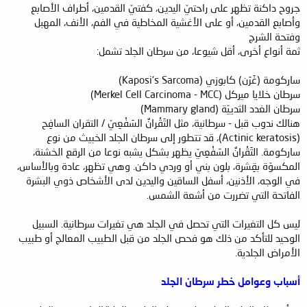
جروح داكنة تظهر على راحتيّ اليدين، كفتيّ القدمين، أطراف الأصابع
وأصابع القدمين، أو على الأغشية المخاطية في الفم، الأنف، المهبل
وفتحة الشرج
ثمة أنواع أخرى، أقل شيوعا، من سرطان الجلد تشمل:
ساركومة (غَرَن) كابوزي (Kaposi's Sarcoma)
سرطان خلايا ميركل (Merkel Cell Carcinoma - MCC)
سرطان الغدد الثدييّة (Mammary gland)
هنالك ندوب قبل - سرطانية، مثل التَقْرانٌ السَفْعِيّ / التقران السافِح
(Actinic keratosis)، قد تتطور إلى سرطان الجلد الخبيث من نوع
ساركومة. التَقْرانٌ السَفْعِيّ يظهر بشكل يشبه نوعا من الرقع الخشنة،
المكسوّة بقِشرة، بلون بني أو وردي داكن. وهي تظهر، عادة وبالأساس،
في الوجه، الأذنين، أسفل الساقين واليدين لدى الأشخاص ذوي البشرة
الفاتحة التي تضررت من أشعة الشمس.
ليس كل التغيرات التي تحصل في الجلد هي تغيرات سرطانية. السبيل
الوحيد للتأكد من ذلك هو فحص الجلد من قبل الطبيب المعالج أو طبيب
الأمراض الجلدية.
أسباب وعوامل خطر سرطان الجلد