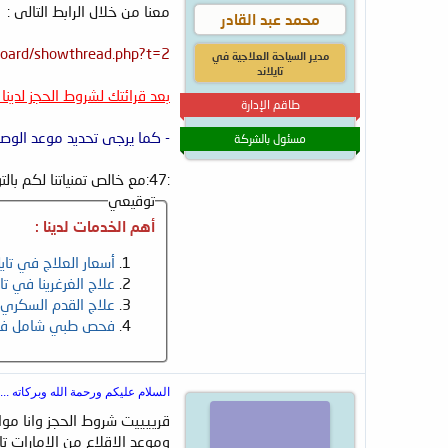
معنا من خلال الرابط التالى :
محمد عبد القادر
wboard/showthread.php?t=2
مدير السياحة العلاجية في
تايلاند
بعد قرائتك لشروط الحجز لدين
طاقم الإدارة
- كما يرجى تحديد موعد الوصول
مسئول بالشركة
:47:مع خالص تمنياتنا لكم بالتوفيق:47:
توقيعي
أهم الخدمات لدينا :
أسعار العلاج في تايل
علاج الغرغرينا في تاي
علاج القدم السكري ف
فحص طبي شامل في 
السلام عليكم ورحمة الله وبركاته ....
قرييييت شروط الحجز وانا موا
وموعد الاقلاع من الامارات تاريخ 8-7 -2010 وموعد الرجوع بعد 