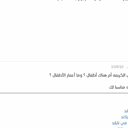
15/6/10
.
لكريمه أم هناك أطفال ؟ وما أعمار الأطفال ؟
 مناسبا لك
ند
لاند
ي تايلند