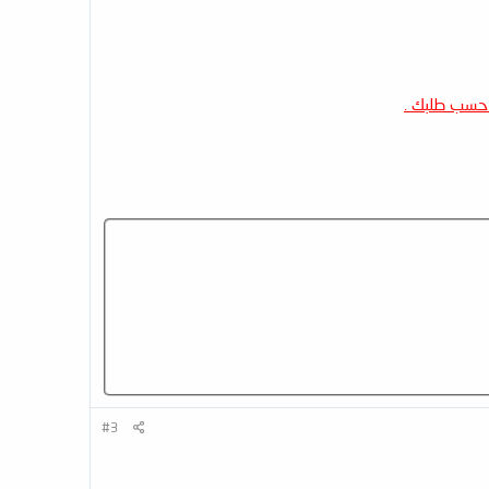
م حسب طلبك .
#3