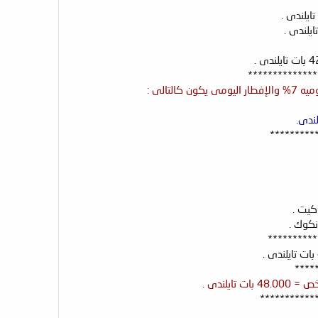
**************
*********
كيت .
نكوك .
**********
****
***********