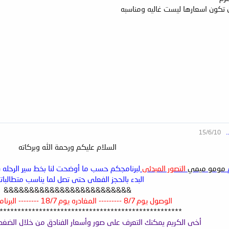
 تكون اسعارها ليست غاليه ومناسبه
15/6/10
.
السلام عليكم ورحمة الله وبركاته
مومو ميمي
التصور المبدئى
لبرنامجكم حسب ما أوضحت لنا بخط سير الرحله سي
البدء بالحجز الفعلى حتى تصل لما يناسب متطالبات
&&&&&&&&&&&&&&&&&&&&&&&&&
الوصول يوم 8/7 --------- المغادره يوم 18/7 -------- البرنامج 10 ليالى .
***************************************************
أخى الكريم يمكنك التعرف على صور وأسعار الفنادق من خلال الضغ