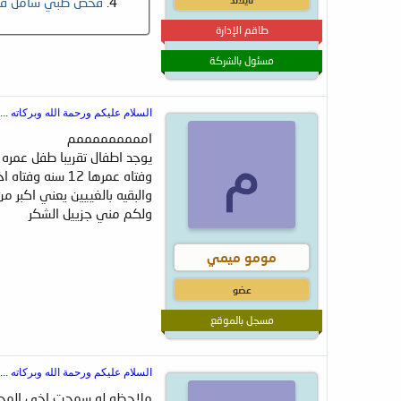
فحص طبي شامل في 
طاقم الإدارة
مسئول بالشركة
السلام عليكم ورحمة الله وبركاته ....
امممممممممم
م
يوجد اطفال تقريبا طفل عمره 6 سنوات وطفله عمرها تقريبا 10 اشهر
وفتاه عمرها 12 سنه وفتاه اخرى عمرها 14 سنه
والبقيه بالغييين يعني اكبر من
ولكم مني جزييل الشكر
مومو ميمي
عضو
مسجل بالموقع
السلام عليكم ورحمة الله وبركاته ....
ملاحظه لو سمحت اخي المحت