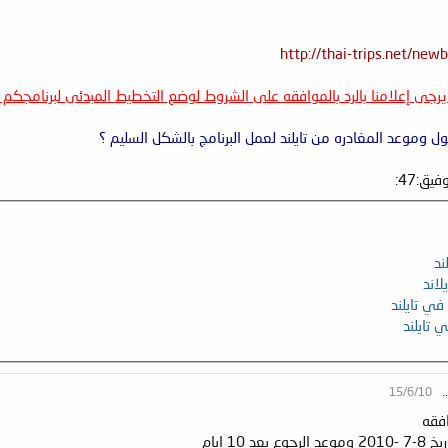
http://thai-trips.net/ne
ا يرجى إعلامنا بالرد بالموافقه على الشروط لوضع التخطيط المبدئى لبرنامجك
 وموعد المغادره من تايلند لعمل البرنامج بالشكل السليم ؟
ند
لاند
ي تايلند
تايلند
15/6/10
.
فقه
10 ايام