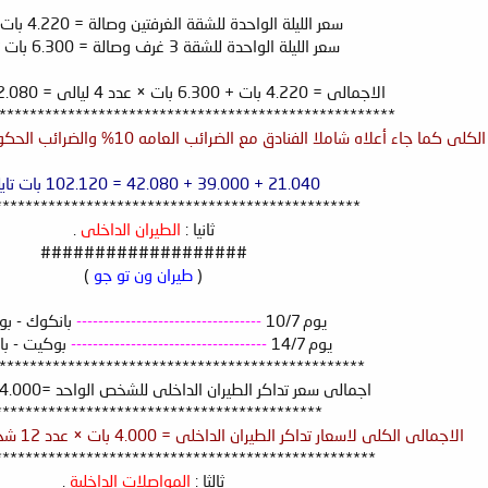
سعر الليلة الواحدة للشقة الغرفتين وصالة = 4.220 بات تايلندى .
سعر الليلة الواحدة للشقة 3 غرف وصالة = 6.300 بات تايلندى .
الاجمالى = 4.220 بات + 6.300 بات × عدد 4 ليالى = 42.080 بات تايلندى .
****************************************************
 جاء أعلاه شاملا الفنادق مع الضرائب العامه 10% والضرائب الحكوميه 7% والإفطار اليومى يكون كالتالى :
21.040 + 39.000 + 42.080 = 102.120 بات تايلندى.
************************************************
ثانيا :
الطيران الداخلى
.
###################
(
طيران ون تو جو
)
يوم 10/7
----------------------------------
بانكوك - بو
يوم 14/7
------------------------------------
بوكيت - با
************************************************
اجمالى سعر تداكر الطيران الداخلى للشخص الواحد =4.000 بات تايلندى .
*******************************************
الاجمالى الكلى لاسعار تداكر الطيران الداخلى = 4.000 بات × عدد 12 شخص = 48.000 بات تايلندى .
**************************************************
ثالثا :
المواصلات الداخلية
.