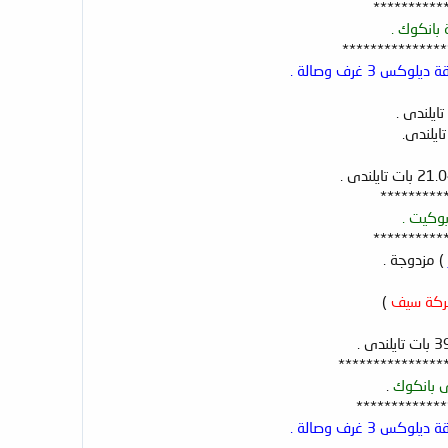
**********
***************
3 غرف وصالة .
*********
**********
) مزدوجة .
كة سيف
)
***************
.
*************
3 غرف وصالة .