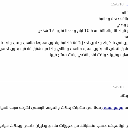
15/6/10
.
ه .....
بالف صحة وعافية
 وهي :
ئلة لمدة 10 ايام وعددنا تقريبا 12 شخص
عه
ن في بانكوك وحابين نحجز شقة فندقية وتكون سعرها مناسب ومب وايد غالي وت
فندق نتمنى انه يكون سعره مناسب وعائلي واذا فيه شقق فندقيه يكون احسن
مسليه وفيها جولات نقدر نقضي وقت ممتع فيها
15/6/10
.
كاته
مه
مومو ميمى
معنا فى منتديات رحلات والموقع الرسمى لشركة سيف للسياحه
ى لبرنامجكم حسب متطلباتك من حجوزات فنادق وطيران داخلى ورحلات سياحي