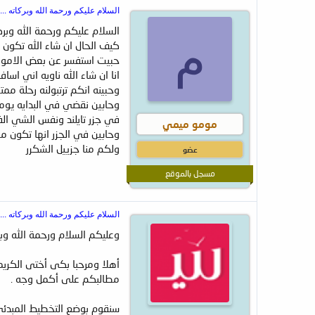
ض
د
السلام عليكم ورحمة الله وبركاته ....
و
ء
ع
السلام عليكم ورحمة الله وبركات
م
كيف الحال ان شاء الله تكون 
حبيت استفسر عن بعض الامور
انا ان شاء الله ناويه اني اسافر تايلند انا والعا
وحبينه انكم ترتبولنه رحلة ممت
وحابين نقضي في البدايه يومي
في جزر تايلند ونفس الشي ال
مومو ميمي
وحابين في الجزر انها تكون 
ولكم منا جزييل الشكرر
عضو
مسجل بالموقع
السلام عليكم ورحمة الله وبركاته ....
وعليكم السلام ورحمة الله وبر
أهلا ومرحبا بكى أختى الكري
مطالبكم على أكمل وجه .
سنقوم بوضع التخطيط المبدئ