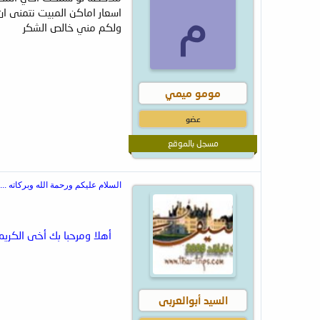
م
اسعار اماكن المبيت نتمنى ان
ولكم مني خالص الشكر
مومو ميمي
عضو
مسجل بالموقع
السلام عليكم ورحمة الله وبركاته ....
أهلا ومرحبا بك أخى الكريم
السيد أبوالعربى