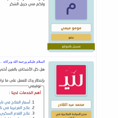
م
ولكم مني جزيل الشكر
مومو ميمي
عضو
مسجل بالموقع
السلام عليكم ورحمة الله وبركاته ....
هل كل الأشخاص بالغين أختى ا
بإنتظار ردك للعمل على ما تراه
توقيعي
أهم الخدمات لدينا :
أسعار العلاج في تايل
محمد عبد القادر
علاج الغرغرينا في تاي
علاج القدم السكري ف
مدير السياحة العلاجية في
تايلاند