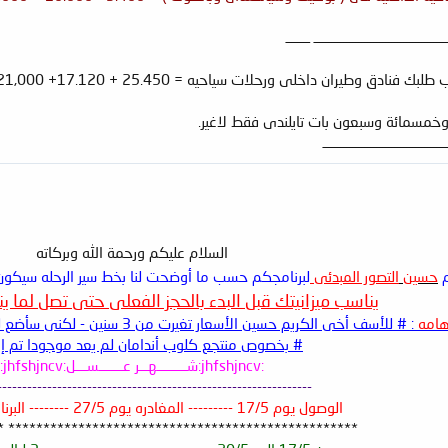
ــــــــــــــــــــــــــــــــــــــــــــ ــــــــ
دق وطيران داخلى ورحلات سياحيه = 25.450 + 17.120+ 21,000 =
وخمسمائة وسبعون بات تايلندى فقط لاغير.
ـــــــــــــــــــــــــــــــــــــــــ
السلام عليكم ورحمة الله وبركاته
م
حسين
التصور المبدئى
لبرنامجكم حسب ما أوضحت لنا بخط سير الرحله سيكون 
يناسب ميزانيتك قبل البدء بالحجز الفعلى حتى تصل لما ي
هامه
: # للأسف أخى الكريم حسين الأسعار تغيرت من 3 سنين - لكنى سأضع لك برنامج سياحى أفضل من السابق كفنادق .
# بخصوص منتجع كلوب أندامان لم يعد موجودا تم إغ
:jhfshjncv:شــــــــــهـــر عــــــــســــل:jhfshjncv:
---------------------------------------------------------------
الوصول يوم 17/5 --------- المغادره يوم 27/5 -------- البرنامج 10 ليالى .
************************************* **************