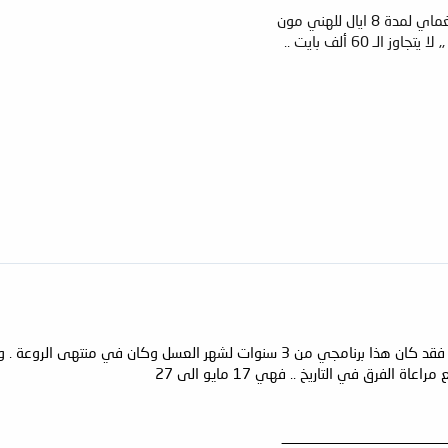
 ايال للهني مون
الـ 60 ألف بايت ..
لعسل وكان في منتهى الروعة . وأريد الآن تكراره لأحد زملائي ..
اة الفرق في التاريخ .. فهي 17 مايو الى 27
_______________________