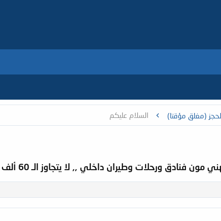
السلام عليكم
حجز (مغلق مؤقتا)