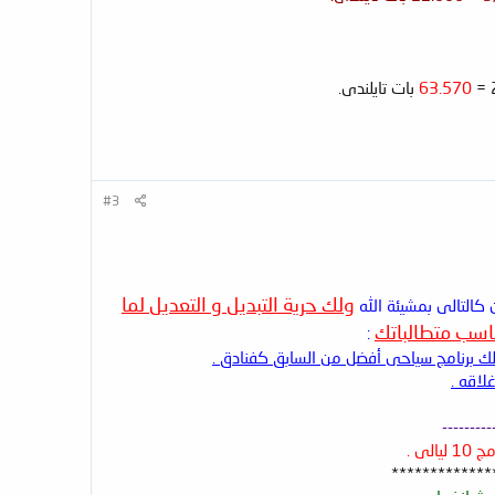
63.570
بات تايلندى.
#3
ولك حرية التبديل و التعديل لما
كالتالى بمشيئة الله
ناسب متطالباتك
:
لاقه .
---------
*************