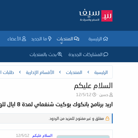
الرئيسية
المنتديات
ما الجديد
الأعضاء
المشاركات الجديدة
بحث بالمنتديات
الرئيسية
المنتديات
الأقسام الإدارية
طلبات ال
السلام عليكم
ب
ت
حسين
12/5/12
ا
ا
اريد برنامج بانكوك بوكيت شنغماي لمدة 8 ايال للهني مون فنادق ورحلات وطيران داخلي ,, لا يتجاوز الـ 60 ألف بايت .. من تاريخ 17-5 الى 25 - 5 .. شكرًا ,,
د
ر
ئ
ي
ا
خ
مغلق و غير مفتوح للمزيد من الردود.
ل
ا
م
ل
و
ب
12/5/12
السلام عليكم