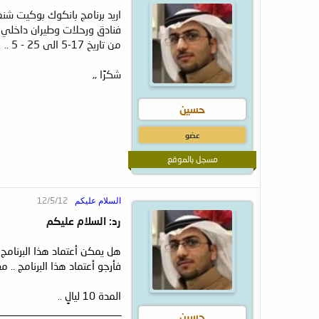
ض
د
اريد برنامج بانكوك بوكيت شنغماي لمدة 8
و
ء
ع
فنادق ورحلات وطيران داخلي ,, لا يتجاوز 
من تاريخ 17-5 الى 25 - 5 ..
شكرًا ,,
حسين
عضو
مسجل بالموقع
12/5/12
السلام عليكم
رد: السلام عليكم
هل يمكن أعتماد هذا البرنامج فقد كان هذا برنامجي من 3 سنوات لشهر ا
فأرجو أعتماد هذا البرنامج .. مع مراع
المدة 10 ليالٍ ..
_________________________
حسين