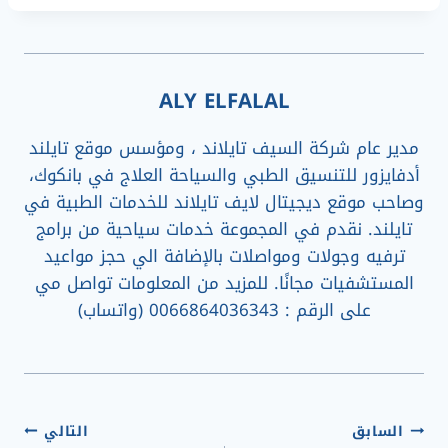
ALY ELFALAL
مدير عام شركة السيف تايلاند ، ومؤسس موقع تايلند
أدفايزور للتنسيق الطبي والسياحة العلاج في بانكوك،
وصاحب موقع ديجيتال لايف تايلاند للخدمات الطبية في
تايلند. نقدم في المجموعة خدمات سياحية من برامج
ترفيه وجولات ومواصلات بالإضافة الي حجز مواعيد
المستشفيات مجانًا. للمزيد من المعلومات تواصل مي
على الرقم : 0066864036343 (واتساب)
تصفّح
السابق
التالي