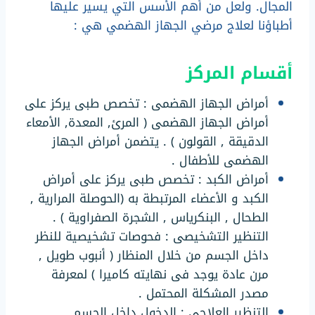
المجال. ولعل من أهم الأسس التي يسير عليها
أطباؤنا لعلاج مرضي الجهاز الهضمي هي :
أقسام المركز
أمراض الجهاز الهضمى : تخصص طبى يركز على
أمراض الجهاز الهضمى ( المرئ, المعدة, الأمعاء
الدقيقة , القولون ) . يتضمن أمراض الجهاز
الهضمى للأطفال .
أمراض الكبد : تخصص طبى يركز على أمراض
الكبد و الأعضاء المرتبطة به (الحوصلة المرارية ,
الطحال , البنكرياس , الشجرة الصفراوية ) .
التنظير التشخيصى : فحوصات تشخيصية للنظر
داخل الجسم من خلال المنظار ( أنبوب طويل ,
مرن عادة يوجد فى نهايته كاميرا ) لمعرفة
مصدر المشكلة المحتمل .
التنظير العلاجى : الدخول داخل الجسم