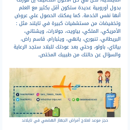
بدول أوروبية عديدة ستكون أقل بكثير مع العلم
أنها نفس الخدمة. كما يمكنك الحصول علي عروض
وتخفيضات من مستشفيات كبيرة في تايلند مثل :
الأمريكي، الملكي، بياويت، جولارات، ويشتاني،
البريطاني، تنبوري، يانهي، ويئبارام، قاسم راض،
بياتاي، باولو، وحتي بعد عودتك للبلاد ستجد الرعاية
والسؤال عن حالتك من طبيبك المختص.
حجز موعد لعلاج أمراض الجهاز الهضمي في تايلاند