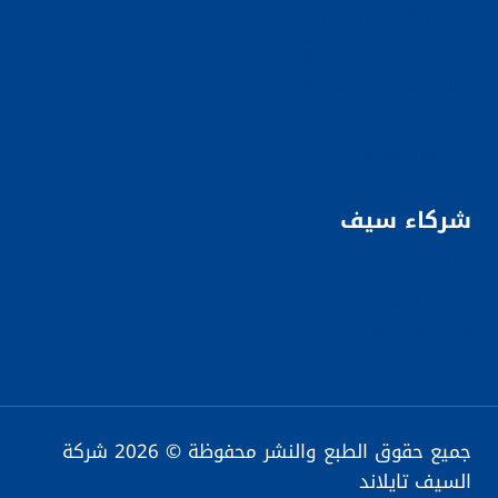
أفضل الفنادق في بوكيت
رحلات سياحية في بوكيت
رحلات سياحية في بانكوك
FAQS
خريطة الموقع
شركاء سيف
تايلند أدفايزور
ديجيتال لايف
منتديات سيف
جميع حقوق الطبع والنشر محفوظة © 2026 شركة
السيف تايلاند