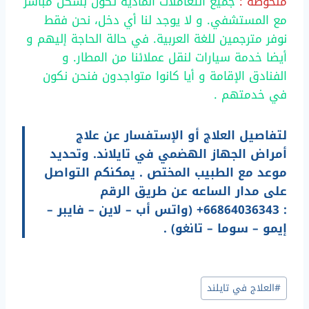
ملحوظة :
جميع التعاملات المادية تكون بشكل مباشر
مع المستشفي. و لا يوجد لنا أي دخل، نحن فقط
نوفر مترجمين للغة العربية. في حالة الحاجة إليهم و
أيضا خدمة سيارات لنقل عملائنا من المطار. و
الفنادق الإقامة و أيا كانوا متواجدون فنحن نكون
في خدمتهم .
لتفاصيل العلاج أو الإستفسار عن علاج
أمراض الجهاز الهضمي في تايلاند. وتحديد
موعد مع الطبيب المختص . يمكنكم التواصل
على مدار الساعه عن طريق الرقم
: 66864036343+ (واتس أب – لاين – فايبر –
إيمو – سوما – تانغو) .
وسوم
#
العلاج في تايلند
المقال: